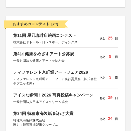
おすすめのコンテスト
[PR]
第11回 星乃珈琲店絵画コンテスト
25
あと
日
株式会社ドトール・日レスホールディングス
第4回 健康をめざすアート公募展
9
あと
日
一般財団法人健康とアートを結ぶ会
ディファレント京町堀アートフェア2026
3
あと
日
ディファレント京町堀アートフェア実行委員会（株式会社
チグニッタ内）
アイスな瞬間！2026 写真投稿キャンペーン
39
あと
日
一般社団法人日本アイスクリーム協会
第34回 特種東海製紙 紙わざ大賞
24
あと
日
特種東海製紙株式会社
協力：特種東海製紙グループ
特別協賛：静岡県長泉町