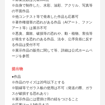
※自身で制作した、水彩、油彩、アクリル、写真等
の平面作品
※他コンテスト等で発表した作品も応募可
※著作権侵害の恐れがある作品（AIアート、ファン
アート等）は展示不可
※悪臭、腐敗、破損等の恐れや、動・植物、害虫等
が発生する恐れのある作品、法令、公序良俗に反す
る作品は受付不可
※展示作品の販売に関して等、詳細は公式ホームペ
ージを参照
提出物
●作品
※作品のサイズは20号以下とする
※額縁等でガラス板の使用は不可（発送の際、ガラ
スが破損する恐れあり）
※展示作品には壁掛け用の紐をつけること
※応募は一人5作品まで