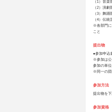
（1）音楽
（2）演劇
（3）舞踊
（4）伝統
※各部門に
こと
提出物
●参加申込
※参加は公
参加の単位
※同一の団
参加方法
提出物を下
参加資格