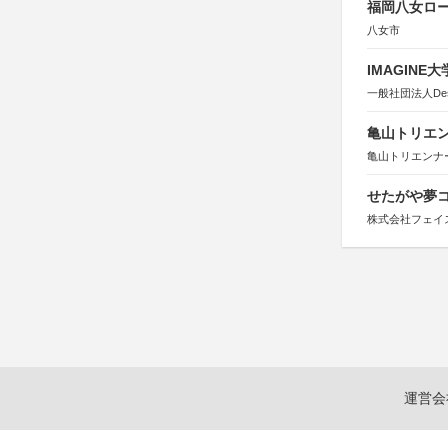
福岡八女ロ
八女市
IMAGINE
一般社団法人Design 
亀山トリエンナ
亀山トリエンナ
せたがや夢コ
株式会社フェイ
運営会