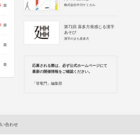
6
株式会社中川ケミカル
日
4
日
第71回 喜多方発感じる漢字
あそび
漢字のまち喜多方
日
日
応募される際は、必ず公式ホームページにて
最新の開催情報をご確認ください。
「登竜門」編集部
問い合わせ