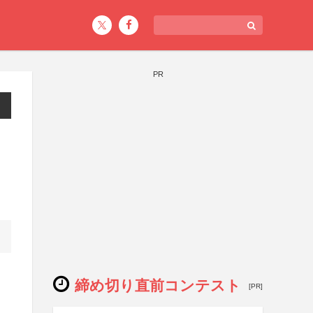
PR
締め切り直前コンテスト
[PR]