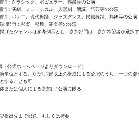
部門：クラシック、ポピュラー、邦楽等の公演
部門：演劇、ミュージカル、人形劇、朗読、話芸等の公演
部門：バレエ、現代舞踊、ジャズダンス、民族舞踊、邦舞等の公演
芸能部門：邦楽、邦舞、能楽等の公演
掲げたジャンルは参考例示とし、参加部門は、参加希望者が選択
書（公式ホームページよりダウンロード）
演単位とする、ただし2部以上の構成による公演のうち、一つの部
とすることも可
体または個人による参加は1公演に限る
記提出先まで郵送、もしくは持参