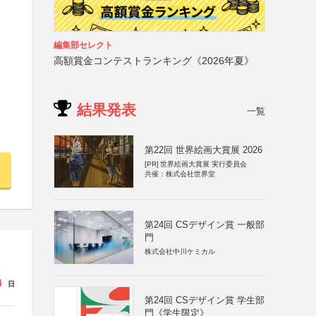
編集部セレクト
高額賞金コンテストランキング《2026年夏》
結果発表
一覧
第22回 世界絵画大賞展 2026
[PR]
世界絵画大賞展 実行委員会
共催：株式会社世界堂
第24回 CSデザイン賞 一般部
門
株式会社中川ケミカル
4
日
第24回 CSデザイン賞 学生部
門《学生限定》