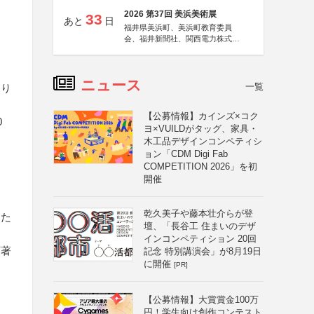
2026 第37回 美浜美術展
33
あと
日
福井県美浜町、美浜町教育委員
会、福井新聞社、関西電力株式会
社
ニュース
一覧
あり
【公募情報】カインズ×コク
0
ヨ×VUILDがタッグ、家具・
木工品デザインコンペティシ
ョン「CDM Digi Fab
COMPETITION 2026」を初
開催
乾久美子や藤本壮介らが登
った
壇、「長谷工 住まいのデザ
インコンペティション 20回
顕著
記念 特別講演会」が8月19日
に開催
[PR]
【公募情報】大賞賞金100万
円！学生向け創作コンテスト