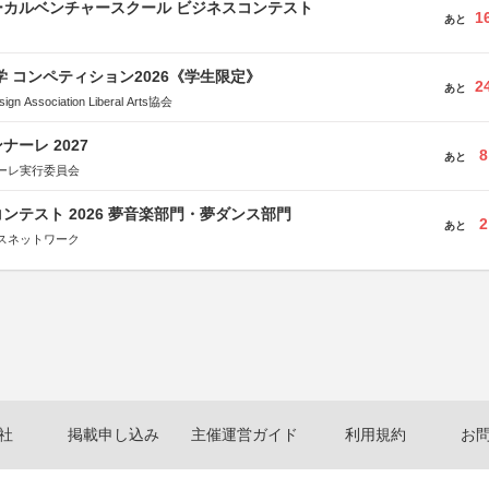
ーカルベンチャースクール ビジネスコンテスト
1
あと
大学 コンペティション2026《学生限定》
2
あと
Association Liberal Arts協会
ーレ 2027
8
あと
ーレ実行委員会
ンテスト 2026 夢音楽部門・夢ダンス部門
2
あと
スネットワーク
社
掲載申し込み
主催運営ガイド
利用規約
お