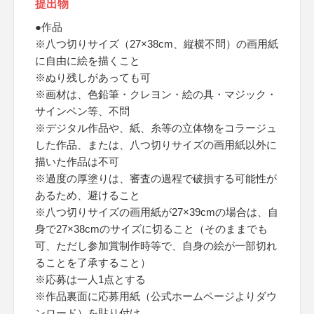
提出物
●作品
※八つ切りサイズ（27×38cm、縦横不問）の画用紙
に自由に絵を描くこと
※ぬり残しがあっても可
※画材は、色鉛筆・クレヨン・絵の具・マジック・
サインペン等、不問
※デジタル作品や、紙、糸等の立体物をコラージュ
した作品、または、八つ切りサイズの画用紙以外に
描いた作品は不可
※過度の厚塗りは、審査の過程で破損する可能性が
あるため、避けること
※八つ切りサイズの画用紙が27×39cmの場合は、自
身で27×38cmのサイズに切ること（そのままでも
可、ただし参加賞制作時等で、自身の絵が一部切れ
ることを了承すること）
※応募は一人1点とする
※作品裏面に応募用紙（公式ホームページよりダウ
ンロード）を貼り付け