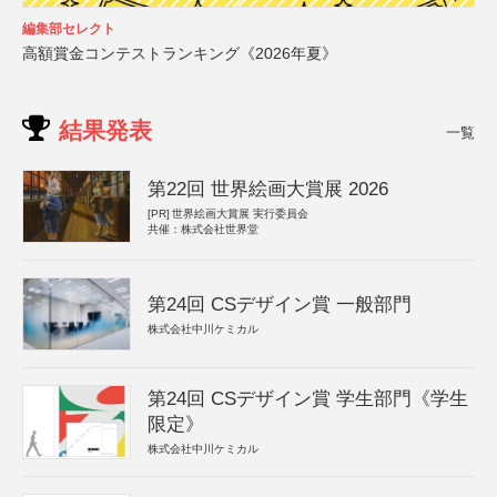
編集部セレクト
高額賞金コンテストランキング《2026年夏》
結果発表
一覧
第22回 世界絵画大賞展 2026
[PR]
世界絵画大賞展 実行委員会
共催：株式会社世界堂
第24回 CSデザイン賞 一般部門
株式会社中川ケミカル
第24回 CSデザイン賞 学生部門《学生
限定》
株式会社中川ケミカル