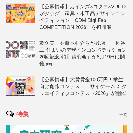
【公募情報】カインズ×コクヨ×VUILD
がタッグ、家具・木工品デザインコン
ペティション「CDM Digi Fab
COMPETITION 2026」を初開催
乾久美子や藤本壮介らが登壇、「長谷
工 住まいのデザインコンペティション
20回記念 特別講演会」が8月19日に開
催
[PR]
【公募情報】大賞賞金100万円！学生
向け創作コンテスト「サイゲームス ク
リエイティブコンテスト2026」が開催
特集
一覧