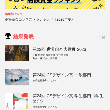
編集部セレクト
高額賞金コンテストランキング《2026年夏》
結果発表
一覧
第22回 世界絵画大賞展 2026
[PR]
世界絵画大賞展 実行委員会
共催：株式会社世界堂
第24回 CSデザイン賞 一般部門
株式会社中川ケミカル
第24回 CSデザイン賞 学生部門《学生
限定》
株式会社中川ケミカル