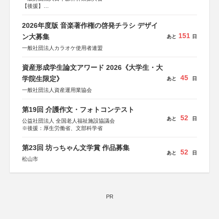
【後援】
総務省消防庁、文部科学省、林野庁、全国森林組合連合
会、森林火災対策協会
2026年度版 音楽著作権の啓発チラシ デザイ
151
ン大募集
あと
日
一般社団法人カラオケ使用者連盟
資産形成学生論文アワード 2026《大学生・大
45
学院生限定》
あと
日
一般社団法人資産運用業協会
第19回 介護作文・フォトコンテスト
52
あと
日
公益社団法人 全国老人福祉施設協議会
※後援：厚生労働省、文部科学省
第23回 坊っちゃん文学賞 作品募集
52
あと
日
松山市
PR