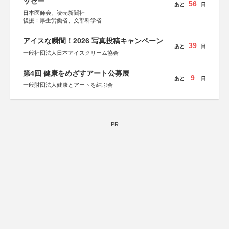
ッセー
56
あと
日
日本医師会、読売新聞社
後援：厚生労働省、文部科学省
協賛：東京海上日動火災保険株式会社、東京海上日動あん
しん生命保険株式会社
アイスな瞬間！2026 写真投稿キャンペーン
39
あと
日
一般社団法人日本アイスクリーム協会
第4回 健康をめざすアート公募展
9
あと
日
一般財団法人健康とアートを結ぶ会
PR