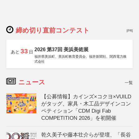
締め切り直前コンテスト
[PR]
2026 第37回 美浜美術展
33
あと
日
福井県美浜町、美浜町教育委員会、福井新聞社、関西電力株
式会社
ニュース
一覧
【公募情報】カインズ×コクヨ×VUILD
がタッグ、家具・木工品デザインコン
ペティション「CDM Digi Fab
COMPETITION 2026」を初開催
乾久美子や藤本壮介らが登壇、「長谷