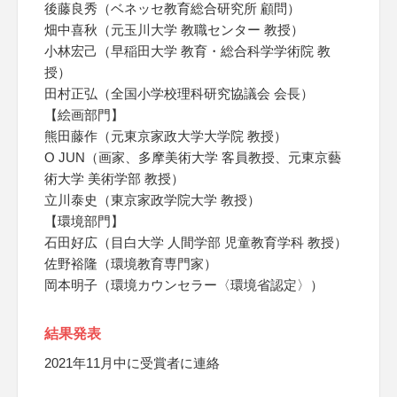
後藤良秀（ベネッセ教育総合研究所 顧問）
畑中喜秋（元玉川大学 教職センター 教授）
小林宏己（早稲田大学 教育・総合科学学術院 教
授）
田村正弘（全国小学校理科研究協議会 会長）
【絵画部門】
熊田藤作（元東京家政大学大学院 教授）
O JUN（画家、多摩美術大学 客員教授、元東京藝
術大学 美術学部 教授）
立川泰史（東京家政学院大学 教授）
【環境部門】
石田好広（目白大学 人間学部 児童教育学科 教授）
佐野裕隆（環境教育専門家）
岡本明子（環境カウンセラー〈環境省認定〉）
結果発表
2021年11月中に受賞者に連絡