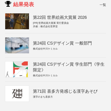
結果発表
一覧
第22回 世界絵画大賞展 2026
[PR]
世界絵画大賞展 実行委員会
共催：株式会社世界堂
第24回 CSデザイン賞 一般部門
株式会社中川ケミカル
第24回 CSデザイン賞 学生部門《学生
限定》
株式会社中川ケミカル
第71回 喜多方発感じる漢字あそび
漢字のまち喜多方