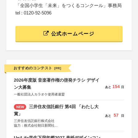
「全国小学生「未来」をつくるコンクール」事務局
tel : 0120-92-5096
公式ホームページ
おすすめのコンテスト
[PR]
2026年度版 音楽著作権の啓発チラシ デザイ
154
ン大募集
あと
日
一般社団法人カラオケ使用者連盟
三井住友信託銀行 第4回 「わたし大
NEW
賞」
57
あと
日
三井住友信託銀行株式会社
協力：株式会社朝日新聞社
後援：日本郵便株式会社
UniLife学生下宿年鑑2027 表紙デザインコン