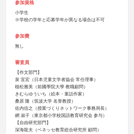
参加資格
小学生
※学校の学年と応募学年が異なる場合は不可
参加費
無し
審査員
【作文部門】
泉 宜宏（日本児童文学者協会 常任理事）
植松雅美（前國學院大學 教職顧問）
きむらゆういち（絵本・童話作家）
桑原 隆（筑波大学 名誉教授）
佐内信之（授業づくりネットワーク事務局長）
網 淑子（東京都小学校国語教育研究会 参与）
【自由研究部門】
深海龍夫（ベネッセ教育総合研究所 顧問）