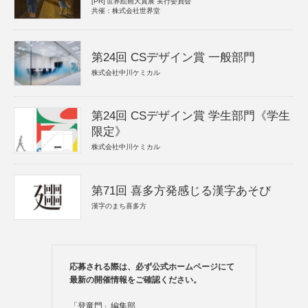
[PR]
世界絵画大賞展 実行委員会
共催：株式会社世界堂
第24回 CSデザイン賞 一般部門
株式会社中川ケミカル
第24回 CSデザイン賞 学生部門《学生
限定》
株式会社中川ケミカル
第71回 喜多方発感じる漢字あそび
漢字のまち喜多方
応募される際は、必ず公式ホームページにて
最新の開催情報をご確認ください。
「登竜門」編集部