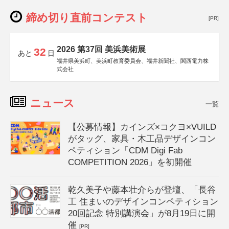
締め切り直前コンテスト
[PR]
2026 第37回 美浜美術展
32
あと
日
福井県美浜町、美浜町教育委員会、福井新聞社、関西電力株
式会社
ニュース
一覧
【公募情報】カインズ×コクヨ×VUILD
がタッグ、家具・木工品デザインコン
ペティション「CDM Digi Fab
COMPETITION 2026」を初開催
乾久美子や藤本壮介らが登壇、「長谷
工 住まいのデザインコンペティション
20回記念 特別講演会」が8月19日に開
催
[PR]