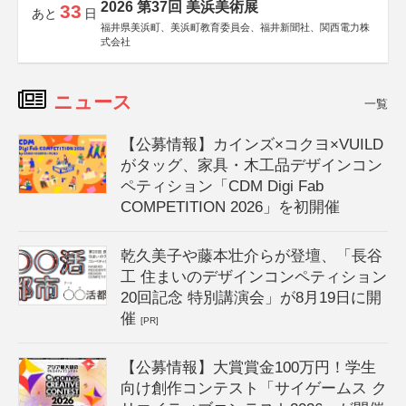
2026 第37回 美浜美術展
33
あと
日
福井県美浜町、美浜町教育委員会、福井新聞社、関西電力株
式会社
ニュース
一覧
【公募情報】カインズ×コクヨ×VUILD
がタッグ、家具・木工品デザインコン
ペティション「CDM Digi Fab
COMPETITION 2026」を初開催
乾久美子や藤本壮介らが登壇、「長谷
工 住まいのデザインコンペティション
20回記念 特別講演会」が8月19日に開
催
[PR]
【公募情報】大賞賞金100万円！学生
向け創作コンテスト「サイゲームス ク