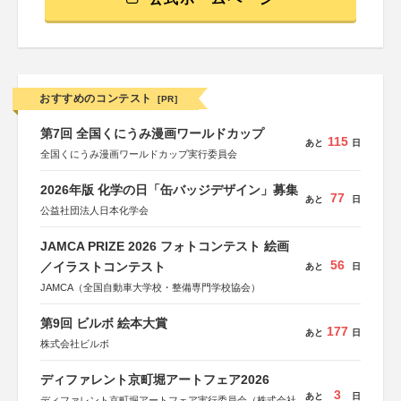
おすすめのコンテスト
[PR]
第7回 全国くにうみ漫画ワールドカップ
115
あと
日
全国くにうみ漫画ワールドカップ実行委員会
2026年版 化学の日「缶バッジデザイン」募集
77
あと
日
公益社団法人日本化学会
JAMCA PRIZE 2026 フォトコンテスト 絵画
56
／イラストコンテスト
あと
日
JAMCA（全国自動車大学校・整備専門学校協会）
第9回 ビルボ 絵本大賞
177
あと
日
株式会社ビルボ
ディファレント京町堀アートフェア2026
3
あと
日
ディファレント京町堀アートフェア実行委員会（株式会社