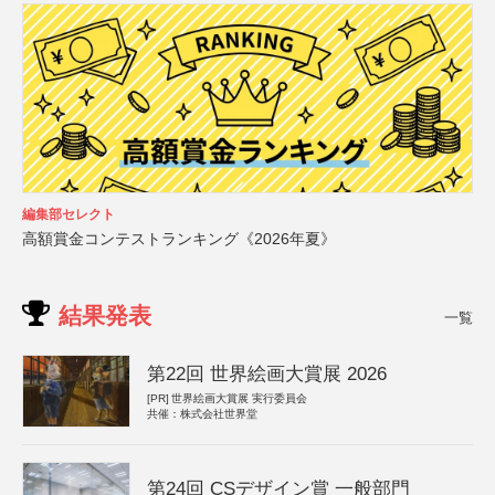
編集部セレクト
高額賞金コンテストランキング《2026年夏》
結果発表
一覧
第22回 世界絵画大賞展 2026
[PR]
世界絵画大賞展 実行委員会
共催：株式会社世界堂
第24回 CSデザイン賞 一般部門