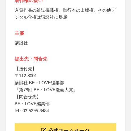
著作権の扱い
入賞作品の雑誌掲載権、単行本の出版権、その他デ
ジタル化権は講談社に帰属
主催
講談社
提出先・問合先
【送付先】
〒112-8001
講談社 BE・LOVE編集部
「第78回 BE・LOVE漫画大賞」
【問合せ先】
BE・LOVE編集部
tel : 03-5395-3484
公式ホームページ