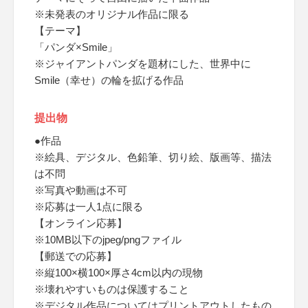
※未発表のオリジナル作品に限る
【テーマ】
「パンダ×Smile」
※ジャイアントパンダを題材にした、世界中に
Smile（幸せ）の輪を拡げる作品
提出物
●作品
※絵具、デジタル、色鉛筆、切り絵、版画等、描法
は不問
※写真や動画は不可
※応募は一人1点に限る
【オンライン応募】
※10MB以下のjpeg/pngファイル
【郵送での応募】
※縦100×横100×厚さ4cm以内の現物
※壊れやすいものは保護すること
※デジタル作品についてはプリントアウトしたもの