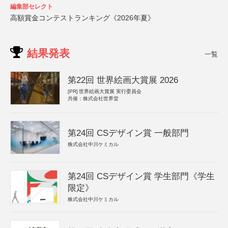
編集部セレクト
高額賞金コンテストランキング《2026年夏》
結果発表
一覧
第22回 世界絵画大賞展 2026
[PR]
世界絵画大賞展 実行委員会
共催：株式会社世界堂
第24回 CSデザイン賞 一般部門
株式会社中川ケミカル
第24回 CSデザイン賞 学生部門《学生
限定》
株式会社中川ケミカル