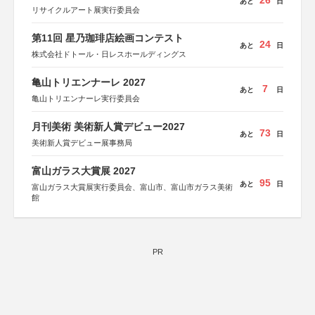
26
あと
日
リサイクルアート展実行委員会
第11回 星乃珈琲店絵画コンテスト
24
あと
日
株式会社ドトール・日レスホールディングス
亀山トリエンナーレ 2027
7
あと
日
亀山トリエンナーレ実行委員会
月刊美術 美術新人賞デビュー2027
73
あと
日
美術新人賞デビュー展事務局
富山ガラス大賞展 2027
95
あと
日
富山ガラス大賞展実行委員会、富山市、富山市ガラス美術
館
PR