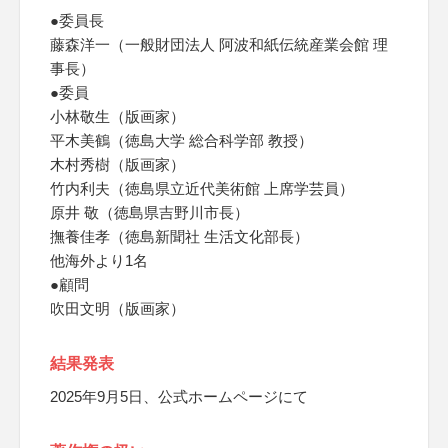
●委員長
藤森洋一（一般財団法人 阿波和紙伝統産業会館 理
事長）
●委員
小林敬生（版画家）
平木美鶴（徳島大学 総合科学部 教授）
木村秀樹（版画家）
竹内利夫（徳島県立近代美術館 上席学芸員）
原井 敬（徳島県吉野川市長）
撫養佳孝（徳島新聞社 生活文化部長）
他海外より1名
●顧問
吹田文明（版画家）
結果発表
2025年9月5日、公式ホームページにて