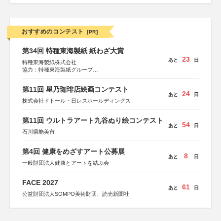
おすすめのコンテスト
[PR]
第34回 特種東海製紙 紙わざ大賞
23
あと
日
特種東海製紙株式会社
協力：特種東海製紙グループ
特別協賛：静岡県長泉町
第11回 星乃珈琲店絵画コンテスト
24
あと
日
株式会社ドトール・日レスホールディングス
第11回 ウルトラアート九谷ぬり絵コンテスト
54
あと
日
石川県能美市
第4回 健康をめざすアート公募展
8
あと
日
一般財団法人健康とアートを結ぶ会
FACE 2027
61
あと
日
公益財団法人SOMPO美術財団、読売新聞社