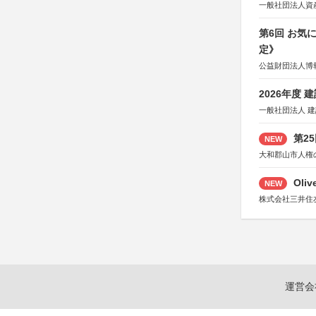
一般社団法人資
第6回 お気
定》
公益財団法人博
2026年度
一般社団法人 
第2
NEW
大和郡山市人権
Oli
NEW
株式会社三井住
運営会