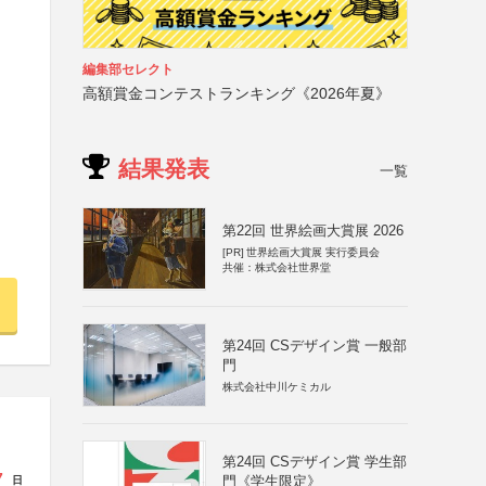
編集部セレクト
高額賞金コンテストランキング《2026年夏》
結果発表
一覧
第22回 世界絵画大賞展 2026
[PR]
世界絵画大賞展 実行委員会
共催：株式会社世界堂
第24回 CSデザイン賞 一般部
門
株式会社中川ケミカル
第24回 CSデザイン賞 学生部
7
門《学生限定》
日