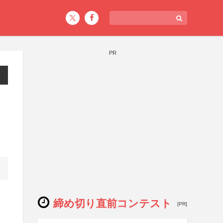
PR
締め切り直前コンテスト
[PR]