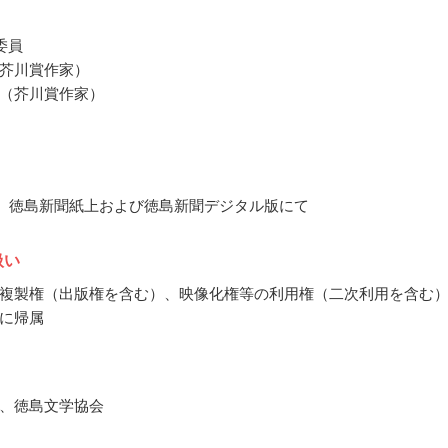
委員
芥川賞作家）
（芥川賞作家）
8月、徳島新聞紙上および徳島新聞デジタル版にて
扱い
複製権（出版権を含む）、映像化権等の利用権（二次利用を含む
に帰属
、徳島文学協会