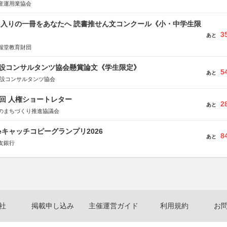
産運用業協会
に入りの一冊をあなたへ 読書推せん文コンクール《小・中学生限
3
あと
報堂教育財団
 建設コンサルタンツ協会懸賞論文《学生限定》
5
あと
建設コンサルタンツ協会
5回 人権ショートレター
2
あと
のまちづくり推進協議会
veキャッチコピーグランプリ2026
8
あと
友銀行
社
掲載申し込み
主催運営ガイド
利用規約
お