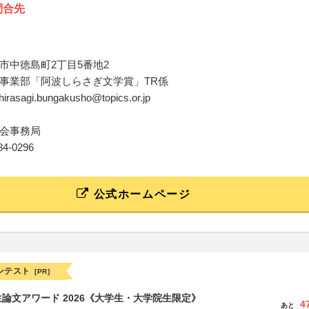
問合先
市中徳島町2丁目5番地2
事業部「阿波しらさぎ文学賞」TR係
hirasagi.bungakusho@topics.or.jp
会事務局
284-0296
公式ホームページ
ンテスト
[PR]
論文アワード 2026《大学生・大学院生限定》
4
あと