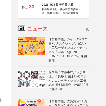
2026 第37回 美浜美術展
33
あと
日
福井県美浜町、美浜町教育委員
会、福井新聞社、関西電力株式会
社
ニュース
一覧
【公募情報】カインズ×コク
ヨ×VUILDがタッグ、家具・
木工品デザインコンペティシ
ョン「CDM Digi Fab
COMPETITION 2026」を初
開催
乾久美子や藤本壮介らが登
壇、「長谷工 住まいのデザ
インコンペティション 20回
記念 特別講演会」が8月19日
に開催
[PR]
る
【公募情報】大賞賞金100万
円！学生向け創作コンテスト