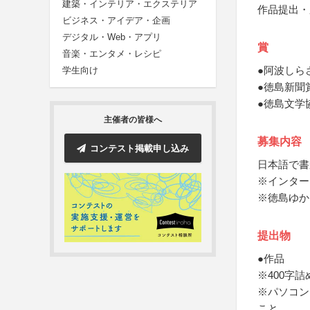
建築・インテリア・エクステリア
作品提出・
ビジネス・アイデア・企画
デジタル・Web・アプリ
賞
音楽・エンタメ・レシピ
●阿波しら
学生向け
●徳島新聞
●徳島文学
主催者の皆様へ
募集内容
コンテスト掲載申し込み
日本語で書
※インター
※徳島ゆか
提出物
●作品
※400字
※パソコン
こと