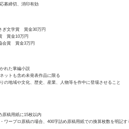
応募締切、消印有効
さぎ文学賞 賞金30万円
賞 賞金10万円
協会賞 賞金3万円
かれた掌編小説
ネットも含め未発表作品に限る
りの地域や文化、歴史、産業、人物等を作中に登場させること
詰め原稿用紙に15枚以内
・ワープロ原稿の場合、400字詰め原稿用紙での換算枚数を明記す