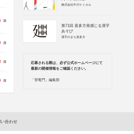
株式会社中川ケミカル
5
日
第71回 喜多方発感じる漢字
あそび
漢字のまち喜多方
4
日
8
日
応募される際は、必ず公式ホームページにて
最新の開催情報をご確認ください。
4
「登竜門」編集部
日
問い合わせ