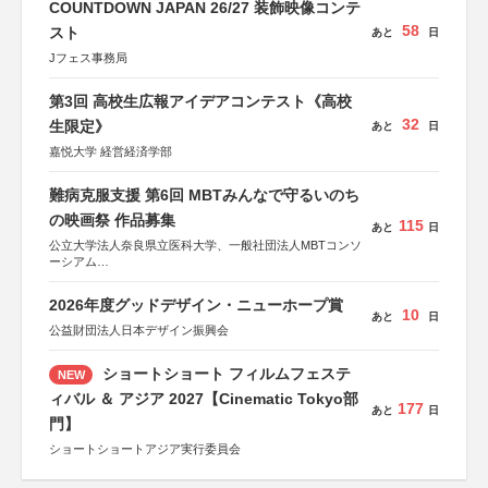
COUNTDOWN JAPAN 26/27 装飾映像コンテ
58
スト
あと
日
Jフェス事務局
第3回 高校生広報アイデアコンテスト《高校
32
生限定》
あと
日
嘉悦大学 経営経済学部
難病克服支援 第6回 MBTみんなで守るいのち
の映画祭 作品募集
115
あと
日
公立大学法人奈良県立医科大学、一般社団法人MBTコンソ
ーシアム
協力：読売新聞社
2026年度グッドデザイン・ニューホープ賞
後援：厚生労働省
10
あと
日
文部科学省
公益財団法人日本デザイン振興会
奈良県
日本経済団体連合会
ショートショート フィルムフェステ
NEW
関西経済連合会
「“よい仕事おこし”フェア」実行委員会
ィバル ＆ アジア 2027【Cinematic Tokyo部
177
関西文化学術研究都市推進機構
あと
日
門】
東京難病団体連絡協議会
ショートショートアジア実行委員会