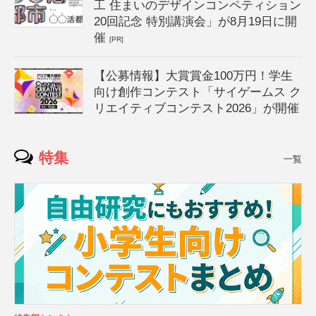
工 住まいのデザインコンペティション
20回記念 特別講演会」が8月19日に開
催
[PR]
【公募情報】大賞賞金100万円！学生
向け創作コンテスト「サイゲームス ク
リエイティブコンテスト2026」が開催
特集
一覧