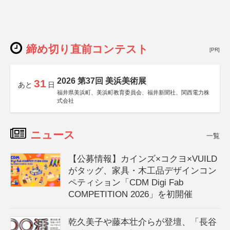
締め切り直前コンテスト
[PR]
2026 第37回 美浜美術展
31
あと
日
福井県美浜町、美浜町教育委員会、福井新聞社、関西電力株
式会社
ニュース
一覧
【公募情報】カインズ×コクヨ×VUILD
がタッグ、家具・木工品デザインコン
ペティション「CDM Digi Fab
COMPETITION 2026」を初開催
乾久美子や藤本壮介らが登壇、「長谷