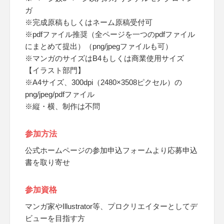
ガ
※完成原稿もしくはネーム原稿受付可
※pdfファイル推奨（全ページを一つのpdfファイル
にまとめて提出）（png/jpegファイルも可）
※マンガのサイズはB4もしくは商業使用サイズ
【イラスト部門】
※A4サイズ、300dpi（2480×3508ピクセル）の
png/jpeg/pdfファイル
※縦・横、制作は不問
参加方法
公式ホームページの参加申込フォームより応募申込
書を取り寄せ
参加資格
マンガ家やIllustrator等、プロクリエイターとしてデ
ビューを目指す方