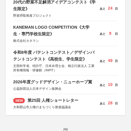
20代の野菜不足解消アイデアコンテスト《学
24
生限定》
あと
日
野菜摂取推進プロジェクト
KANEMAN LOGO COMPETITION《大学
9
生・専門学校生限定》
あと
日
株式会社カネマン
令和8年度 パテントコンテスト／デザインパ
テントコンテスト《高校生、学生限定》
49
あと
日
文部科学省、特許庁、日本弁理士会、独立行政法人 工業
所有権情報・研修館（INPIT）
2026年度グッドデザイン・ニューホープ賞
10
あと
日
公益財団法人日本デザイン振興会
第25回 人権ショートレター
NEW
28
あと
日
大和郡山市人権のまちづくり推進協議会
PR