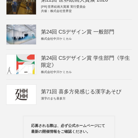
[PR]
世界絵画大賞展 実行委員会
共催：株式会社世界堂
第24回 CSデザイン賞 一般部門
株式会社中川ケミカル
第24回 CSデザイン賞 学生部門《学生
限定》
株式会社中川ケミカル
第71回 喜多方発感じる漢字あそび
漢字のまち喜多方
応募される際は、必ず公式ホームページにて
最新の開催情報をご確認ください。