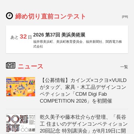
締め切り直前コンテスト
[PR]
2026 第37回 美浜美術展
32
あと
日
福井県美浜町、美浜町教育委員会、福井新聞社、関西電力株
式会社
ニュース
一覧
【公募情報】カインズ×コクヨ×VUILD
がタッグ、家具・木工品デザインコン
ペティション「CDM Digi Fab
COMPETITION 2026」を初開催
乾久美子や藤本壮介らが登壇、「長谷
工 住まいのデザインコンペティション
20回記念 特別講演会」が8月19日に開