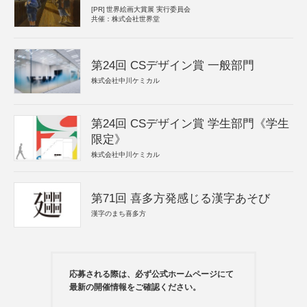
[PR]
世界絵画大賞展 実行委員会
共催：株式会社世界堂
第24回 CSデザイン賞 一般部門
株式会社中川ケミカル
第24回 CSデザイン賞 学生部門《学生
限定》
株式会社中川ケミカル
第71回 喜多方発感じる漢字あそび
漢字のまち喜多方
応募される際は、必ず公式ホームページにて
最新の開催情報をご確認ください。