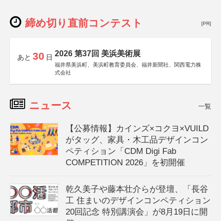
締め切り直前コンテスト
[PR]
2026 第37回 美浜美術展
30
あと
日
福井県美浜町、美浜町教育委員会、福井新聞社、関西電力株
式会社
ニュース
一覧
【公募情報】カインズ×コクヨ×VUILD
がタッグ、家具・木工品デザインコン
ペティション「CDM Digi Fab
COMPETITION 2026」を初開催
乾久美子や藤本壮介らが登壇、「長谷
工 住まいのデザインコンペティション
20回記念 特別講演会」が8月19日に開