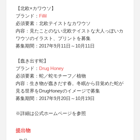
【北欧×カワウソ】
ブランド：
Fillil
必須要素：北欧テイストなカワウソ
内容：見たことのない北欧テイストな大人っぽいカ
ワウソのイラスト、プリントを募集
募集期間：2017年9月11日～10月11日
【蠢き出す蛇】
ブランド：
Drug Honey
必須要素：蛇／蛇モチーフ／植物
内容：生き物が蠢きだす春。冬眠から目覚めた蛇が
見る世界をDrugHoneyのイメージで募集
募集期間：2017年9月20日～10月19日
※詳細は公式ホームページを参照
提出物