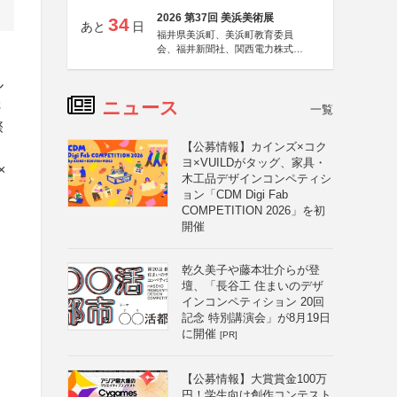
2026 第37回 美浜美術展
34
あと
日
福井県美浜町、美浜町教育委員
会、福井新聞社、関西電力株式会
社
ル
ニュース
さ
一覧
際
【公募情報】カインズ×コク
ヨ×VUILDがタッグ、家具・
×
木工品デザインコンペティシ
ョン「CDM Digi Fab
COMPETITION 2026」を初
開催
乾久美子や藤本壮介らが登
壇、「長谷工 住まいのデザ
インコンペティション 20回
記念 特別講演会」が8月19日
に開催
[PR]
【公募情報】大賞賞金100万
円！学生向け創作コンテスト