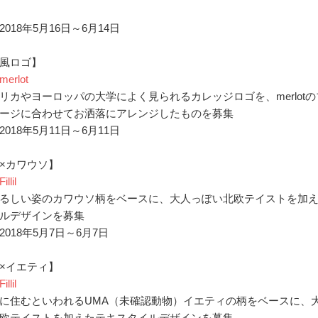
018年5月16日～6月14日
風ロゴ】
merlot
リカやヨーロッパの大学によく見られるカレッジロゴを、merlotの
ージに合わせてお洒落にアレンジしたものを募集
018年5月11日～6月11日
×カワウソ】
Fillil
るしい姿のカワウソ柄をベースに、大人っぽい北欧テイストを加
ルデザインを募集
018年5月7日～6月7日
×イエティ】
Fillil
に住むといわれるUMA（未確認動物）イエティの柄をベースに、
欧テイストを加えたテキスタイルデザインを募集