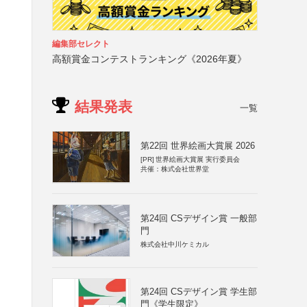
編集部セレクト
高額賞金コンテストランキング《2026年夏》
結果発表
一覧
第22回 世界絵画大賞展 2026
[PR]
世界絵画大賞展 実行委員会
共催：株式会社世界堂
第24回 CSデザイン賞 一般部
門
株式会社中川ケミカル
第24回 CSデザイン賞 学生部
門《学生限定》