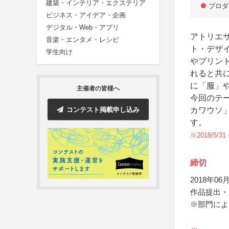
建築・インテリア・エクステリア
プロダ
ビジネス・アイデア・企画
デジタル・Web・アプリ
アトリエサ
音楽・エンタメ・レシピ
ト・デザ
学生向け
やプリン
れると共
に「服」
主催者の皆様へ
今回のテ
コンテスト掲載申し込み
カワウソ
す。
※2018/5
締切
2018年06月
作品提出・
※部門によ