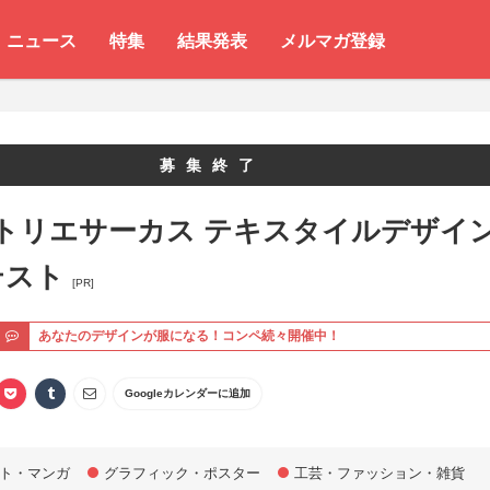
ニュース
特集
結果発表
メルマガ登録
募集終了
トリエサーカス テキスタイルデザイ
テスト
[PR]
ト
あなたのデザインが服になる！コンペ続々開催中！
Googleカレンダーに追加
ト・マンガ
グラフィック・ポスター
工芸・ファッション・雑貨