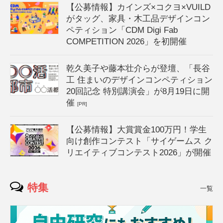
【公募情報】カインズ×コクヨ×VUILD
がタッグ、家具・木工品デザインコン
ペティション「CDM Digi Fab
COMPETITION 2026」を初開催
乾久美子や藤本壮介らが登壇、「長谷
工 住まいのデザインコンペティション
20回記念 特別講演会」が8月19日に開
催
[PR]
【公募情報】大賞賞金100万円！学生
向け創作コンテスト「サイゲームス ク
リエイティブコンテスト2026」が開催
特集
一覧