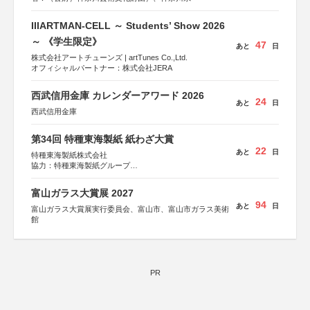
IIIARTMAN-CELL ～ Students’ Show 2026
～ 《学生限定》
47
あと
日
株式会社アートチューンズ | artTunes Co.,Ltd.
オフィシャルパートナー：株式会社JERA
西武信用金庫 カレンダーアワード 2026
24
あと
日
西武信用金庫
第34回 特種東海製紙 紙わざ大賞
22
あと
日
特種東海製紙株式会社
協力：特種東海製紙グループ
特別協賛：静岡県長泉町
富山ガラス大賞展 2027
94
あと
日
富山ガラス大賞展実行委員会、富山市、富山市ガラス美術
館
PR