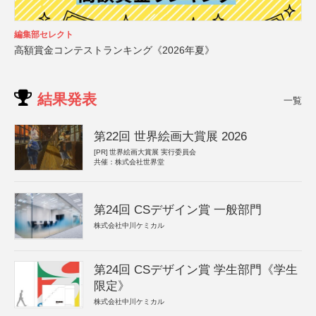
編集部セレクト
高額賞金コンテストランキング《2026年夏》
結果発表
一覧
第22回 世界絵画大賞展 2026
[PR]
世界絵画大賞展 実行委員会
共催：株式会社世界堂
第24回 CSデザイン賞 一般部門
株式会社中川ケミカル
第24回 CSデザイン賞 学生部門《学生
限定》
株式会社中川ケミカル