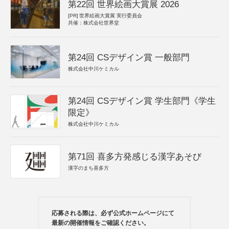
第22回 世界絵画大賞展 2026
[PR]
世界絵画大賞展 実行委員会
共催：株式会社世界堂
第24回 CSデザイン賞 一般部門
株式会社中川ケミカル
第24回 CSデザイン賞 学生部門《学生
限定》
株式会社中川ケミカル
第71回 喜多方発感じる漢字あそび
漢字のまち喜多方
応募される際は、必ず公式ホームページにて
最新の開催情報をご確認ください。