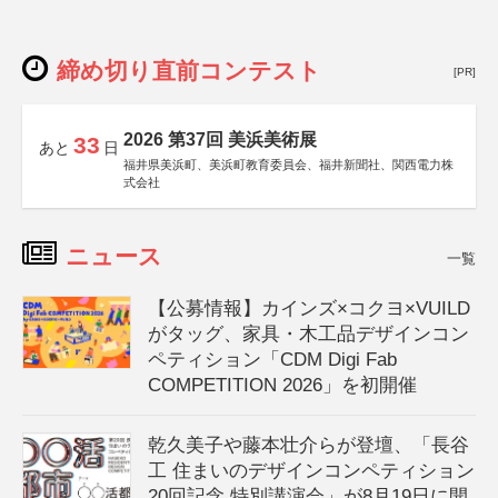
締め切り直前コンテスト
[PR]
2026 第37回 美浜美術展
33
あと
日
福井県美浜町、美浜町教育委員会、福井新聞社、関西電力株
式会社
ニュース
一覧
【公募情報】カインズ×コクヨ×VUILD
がタッグ、家具・木工品デザインコン
ペティション「CDM Digi Fab
COMPETITION 2026」を初開催
乾久美子や藤本壮介らが登壇、「長谷
工 住まいのデザインコンペティション
20回記念 特別講演会」が8月19日に開