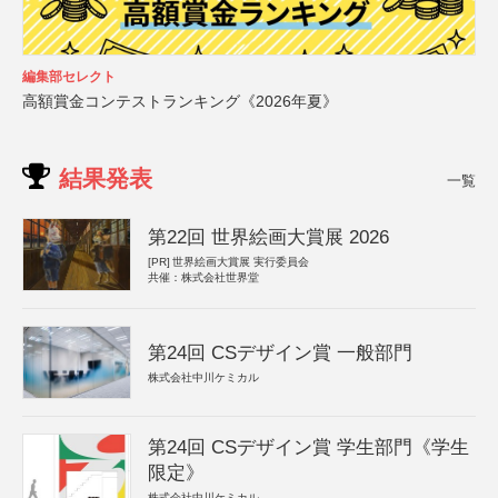
編集部セレクト
高額賞金コンテストランキング《2026年夏》
結果発表
一覧
第22回 世界絵画大賞展 2026
[PR]
世界絵画大賞展 実行委員会
共催：株式会社世界堂
第24回 CSデザイン賞 一般部門
株式会社中川ケミカル
第24回 CSデザイン賞 学生部門《学生
限定》
株式会社中川ケミカル