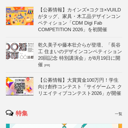
【公募情報】カインズ×コクヨ×VUILD
がタッグ、家具・木工品デザインコン
ペティション「CDM Digi Fab
COMPETITION 2026」を初開催
乾久美子や藤本壮介らが登壇、「長谷
工 住まいのデザインコンペティション
20回記念 特別講演会」が8月19日に開
催
[PR]
【公募情報】大賞賞金100万円！学生
向け創作コンテスト「サイゲームス ク
リエイティブコンテスト2026」が開催
特集
一覧