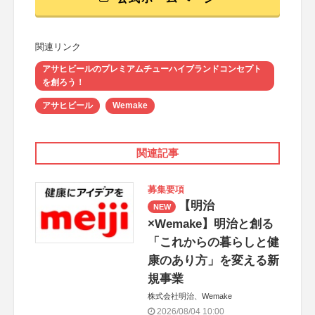
関連リンク
アサヒビールのプレミアムチューハイブランドコンセプト
を創ろう！
アサヒビール
Wemake
関連記事
募集要項
【明治
NEW
×Wemake】明治と創る
「これからの暮らしと健
康のあり方」を変える新
規事業
株式会社明治、Wemake
2026/08/04 10:00