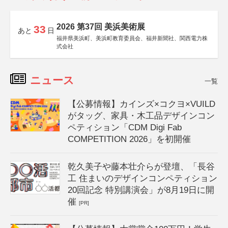
2026 第37回 美浜美術展
33
あと
日
福井県美浜町、美浜町教育委員会、福井新聞社、関西電力株
式会社
ニュース
一覧
【公募情報】カインズ×コクヨ×VUILD
がタッグ、家具・木工品デザインコン
ペティション「CDM Digi Fab
COMPETITION 2026」を初開催
乾久美子や藤本壮介らが登壇、「長谷
工 住まいのデザインコンペティション
20回記念 特別講演会」が8月19日に開
催
[PR]