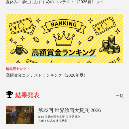
夏休み！学生におすすめのコンテスト《2026夏》
[PR]
編集部セレクト
高額賞金コンテストランキング《2026年夏》
結果発表
一覧
第22回 世界絵画大賞展 2026
[PR]
世界絵画大賞展 実行委員会
共催：株式会社世界堂