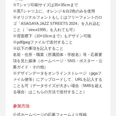
※Tシャツ印刷サイズは35×35cmまで
※黒Tシャツ上に、オレンジ＆白2色のみを使用
※オリジナルフォントもしくはフリーフォントのロ
ゴ「ASAGAYA JAZZ STREETS 2024」を入れ込む
こと（「since1995」を入れても可）
※背面襟下（10×10cmまで）もデザイン可能
※pdf/jpegファイルで送付すること
※以下の事項を記入すること
名前・住所・職業（所属団体・学校名）等・応募要
項を見た媒体（ホームページ・SNS・ポスター・公
募ガイド・その他）
※デザインデータをオンラインストレージ（gigaフ
ァイル便等）にアップロードして、URLを記入する
ことも可（データサイズが大きい場合〈5MBを超え
る場合〉はこちらの方法で送付すること）
参加方法
公式ホームページの応募フォームより投稿