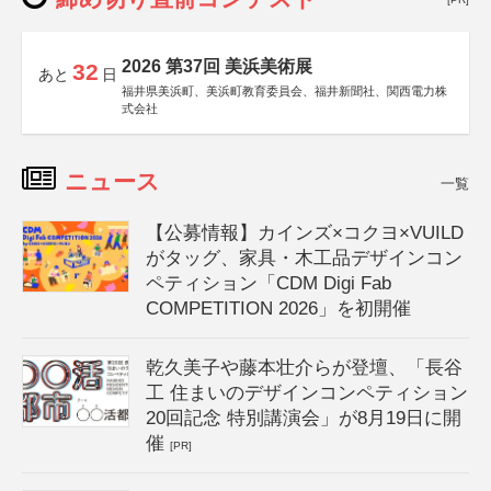
2026 第37回 美浜美術展
32
あと
日
福井県美浜町、美浜町教育委員会、福井新聞社、関西電力株
式会社
ニュース
一覧
【公募情報】カインズ×コクヨ×VUILD
がタッグ、家具・木工品デザインコン
ペティション「CDM Digi Fab
COMPETITION 2026」を初開催
乾久美子や藤本壮介らが登壇、「長谷
工 住まいのデザインコンペティション
20回記念 特別講演会」が8月19日に開
催
[PR]