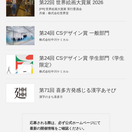
第22回 世界絵画大賞展 2026
[PR]
世界絵画大賞展 実行委員会
共催：株式会社世界堂
第24回 CSデザイン賞 一般部門
株式会社中川ケミカル
第24回 CSデザイン賞 学生部門《学生
限定》
株式会社中川ケミカル
第71回 喜多方発感じる漢字あそび
漢字のまち喜多方
応募される際は、必ず公式ホームページにて
最新の開催情報をご確認ください。