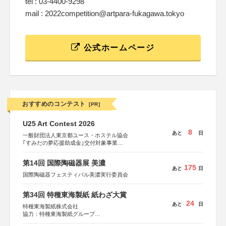
tel : 03-4400-9298
mail : 2022competition@artpara-fukagawa.tokyo
公式ホームページ
おすすめのコンテスト
[PR]
U25 Art Contest 2026
8
あと
日
一般財団法人東京都ユース・ホステル協会
｢すみだの夢応援助成金｣交付対象事業
すみだ五彩の芸術祭 連携企画
第14回 国際陶磁器展 美濃
175
あと
日
国際陶磁器フェスティバル美濃実行委員会
第34回 特種東海製紙 紙わざ大賞
24
あと
日
特種東海製紙株式会社
協力：特種東海製紙グループ
特別協賛：静岡県長泉町