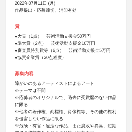
2022年07月11日 (月)
作品提出・応募締切、消印有効
賞
●大賞（1点） 芸術活動支援金50万円
●準大賞（2点） 芸術活動支援金10万円
●審査員特別賞等（6点） 芸術活動支援金5万円
●協賛企業賞（30点程度）
募集内容
障がいのあるアーティストによるアート
※テーマは不問
※応募者のオリジナルで、過去に受賞歴のない作品
に限る
※他者の著作権、商標権、肖像権等、その他の権利
を侵害しない作品に限る
※危険・有害・違法な作品、また腐敗や異臭、短期