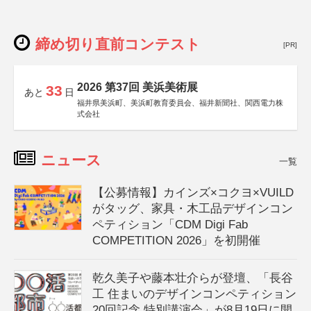
締め切り直前コンテスト
[PR]
2026 第37回 美浜美術展
33
あと
日
福井県美浜町、美浜町教育委員会、福井新聞社、関西電力株
式会社
ニュース
一覧
【公募情報】カインズ×コクヨ×VUILD
がタッグ、家具・木工品デザインコン
ペティション「CDM Digi Fab
COMPETITION 2026」を初開催
乾久美子や藤本壮介らが登壇、「長谷
工 住まいのデザインコンペティション
20回記念 特別講演会」が8月19日に開