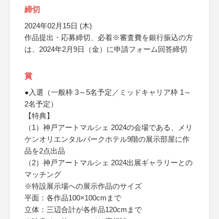
締切
2024年02月15日 (木)
作品提出・応募締切、必着※審査費を銀行振込の方
は、2024年2月9日（金）に申請フォーム回答締切
賞
●入選（一般枠 3～5名予定／ミッドキャリア枠 1～
2名予定）
【特典】
（1）神戸アートマルシェ 2024の会場である、メリ
ケンオリエンタルパークホテル9階の展示部屋に作
品を2点出品
（2）神戸アートマルシェ 2024出展ギャラリーとの
マッチング
※特設展示場への展示作品のサイズ
平面：各作品100×100cmまで
立体：三辺合計が各作品120cmまで