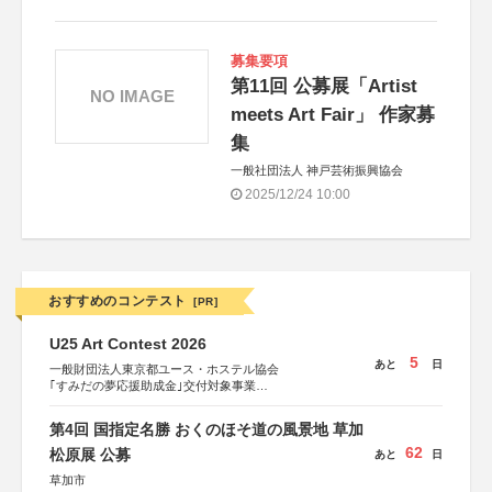
募集要項
第11回 公募展「Artist
NO IMAGE
meets Art Fair」 作家募
集
一般社団法人 神戸芸術振興協会
2025/12/24 10:00
おすすめのコンテスト
[PR]
U25 Art Contest 2026
5
あと
日
一般財団法人東京都ユース・ホステル協会
｢すみだの夢応援助成金｣交付対象事業
すみだ五彩の芸術祭 連携企画
第4回 国指定名勝 おくのほそ道の風景地 草加
62
松原展 公募
あと
日
草加市