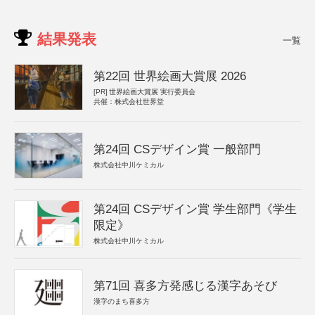
結果発表
一覧
第22回 世界絵画大賞展 2026
[PR]
世界絵画大賞展 実行委員会
共催：株式会社世界堂
第24回 CSデザイン賞 一般部門
株式会社中川ケミカル
第24回 CSデザイン賞 学生部門《学生
限定》
株式会社中川ケミカル
第71回 喜多方発感じる漢字あそび
漢字のまち喜多方