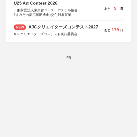
U25 Art Contest 2026
9
あと
日
一般財団法人東京都ユース・ホステル協会
｢すみだの夢応援助成金｣交付対象事業
すみだ五彩の芸術祭 連携企画
AJCクリエイターズコンテスト2027
NEW
179
あと
日
AJCクリエイターズコンテスト実行委員会
PR