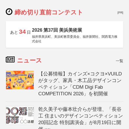
締め切り直前コンテスト
[PR]
2026 第37回 美浜美術展
34
あと
日
福井県美浜町、美浜町教育委員会、福井新聞社、関西電力株
式会社
ニュース
一覧
【公募情報】カインズ×コクヨ×VUILD
がタッグ、家具・木工品デザインコン
ペティション「CDM Digi Fab
COMPETITION 2026」を初開催
乾久美子や藤本壮介らが登壇、「長谷
工 住まいのデザインコンペティション
20回記念 特別講演会」が8月19日に開