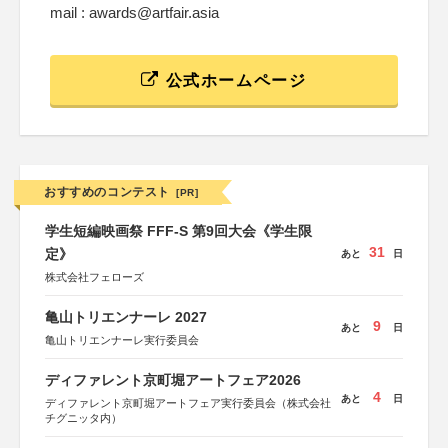
mail : awards@artfair.asia
公式ホームページ
おすすめのコンテスト
[PR]
学生短編映画祭 FFF-S 第9回大会《学生限
31
定》
あと
日
株式会社フェローズ
亀山トリエンナーレ 2027
9
あと
日
亀山トリエンナーレ実行委員会
ディファレント京町堀アートフェア2026
4
あと
日
ディファレント京町堀アートフェア実行委員会（株式会社
チグニッタ内）