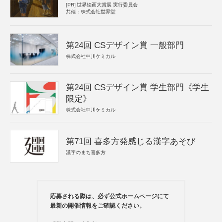
[PR]
世界絵画大賞展 実行委員会
共催：株式会社世界堂
第24回 CSデザイン賞 一般部門
株式会社中川ケミカル
第24回 CSデザイン賞 学生部門《学生
限定》
株式会社中川ケミカル
第71回 喜多方発感じる漢字あそび
漢字のまち喜多方
応募される際は、必ず公式ホームページにて
最新の開催情報をご確認ください。