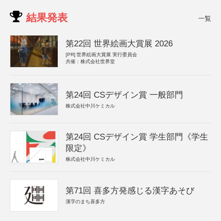
結果発表
一覧
第22回 世界絵画大賞展 2026
[PR]
世界絵画大賞展 実行委員会
共催：株式会社世界堂
第24回 CSデザイン賞 一般部門
株式会社中川ケミカル
第24回 CSデザイン賞 学生部門《学生
限定》
株式会社中川ケミカル
第71回 喜多方発感じる漢字あそび
漢字のまち喜多方