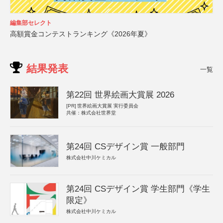
編集部セレクト
高額賞金コンテストランキング《2026年夏》
結果発表
一覧
第22回 世界絵画大賞展 2026
[PR]
世界絵画大賞展 実行委員会
共催：株式会社世界堂
第24回 CSデザイン賞 一般部門
株式会社中川ケミカル
第24回 CSデザイン賞 学生部門《学生
限定》
株式会社中川ケミカル