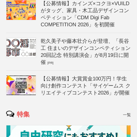
【公募情報】カインズ×コクヨ×VUILD
がタッグ、家具・木工品デザインコン
ペティション「CDM Digi Fab
COMPETITION 2026」を初開催
乾久美子や藤本壮介らが登壇、「長谷
工 住まいのデザインコンペティション
20回記念 特別講演会」が8月19日に開
催
[PR]
【公募情報】大賞賞金100万円！学生
向け創作コンテスト「サイゲームス ク
リエイティブコンテスト2026」が開催
特集
一覧