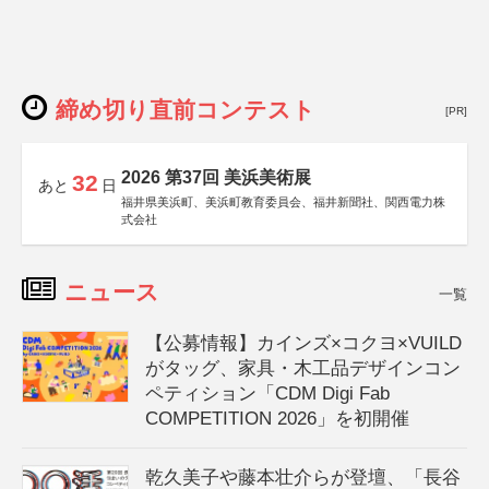
締め切り直前コンテスト
[PR]
2026 第37回 美浜美術展
32
あと
日
福井県美浜町、美浜町教育委員会、福井新聞社、関西電力株
式会社
ニュース
一覧
【公募情報】カインズ×コクヨ×VUILD
がタッグ、家具・木工品デザインコン
ペティション「CDM Digi Fab
COMPETITION 2026」を初開催
乾久美子や藤本壮介らが登壇、「長谷