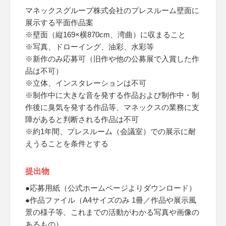
マネックスグループ株式会社のプレスルーム壁面に
展示する平面作品案
※壁面（縦169×横870cm、湾曲）に収まること
※写真、ドローイング、油彩、水彩等
※新作のみ応募可（旧作や他の公募展で入賞した作
品は不可）
※立体、インスタレーションは不可
※制作中に大きな音を発する作品および制作中・制
作後に臭気を発する作品等、マネックスの業務に支
障があると判断される作品は不可
※約1年間、プレスルーム（会議室）での展示に耐
えうることを条件とする
提出物
●応募用紙（公式ホームページよりダウンロード）
●作品ファイル（A4サイズのみ 1冊／作品や展示風
景の様子等、これまでの活動がわかる写真や画像の
あるもの）