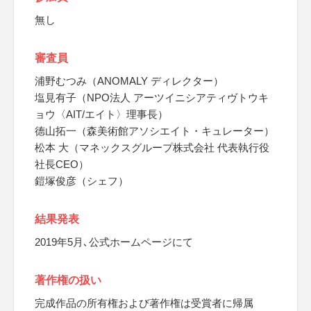
無し
審査員
浦野むつみ（ANOMALY ディレクター）
塩見有子（NPO法人 アーツイニシアティヴトウキ
ョウ〈AIT/エイト〉理事長）
德山拓一（森美術館アソシエイト・キュレーター）
松本 大（マネックスグループ株式会社 代表執行役
社長CEO）
鎧塚俊彦（シェフ）
結果発表
2019年5月､公式ホームページにて
著作権の扱い
完成作品の所有権および著作権は受賞者に帰属