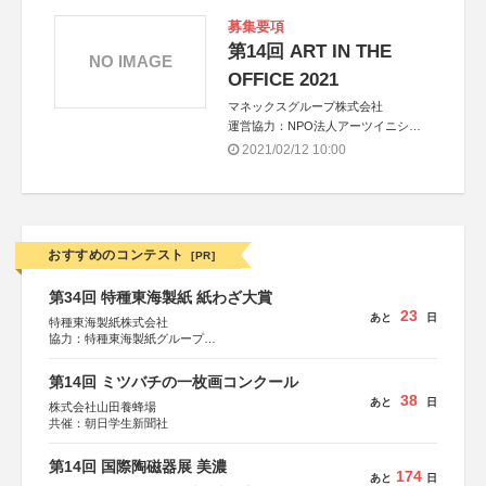
募集要項
第14回 ART IN THE
NO IMAGE
OFFICE 2021
マネックスグループ株式会社
運営協力：NPO法人アーツイニシア
ティヴトウキョウ[AIT/エイト]
2021/02/12 10:00
おすすめのコンテスト
[PR]
第34回 特種東海製紙 紙わざ大賞
23
あと
日
特種東海製紙株式会社
協力：特種東海製紙グループ
特別協賛：静岡県長泉町
第14回 ミツバチの一枚画コンクール
38
あと
日
株式会社山田養蜂場
共催：朝日学生新聞社
第14回 国際陶磁器展 美濃
174
あと
日