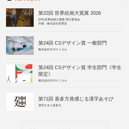
第22回 世界絵画大賞展 2026
[PR]
世界絵画大賞展 実行委員会
共催：株式会社世界堂
第24回 CSデザイン賞 一般部門
株式会社中川ケミカル
第24回 CSデザイン賞 学生部門《学生
限定》
株式会社中川ケミカル
第71回 喜多方発感じる漢字あそび
漢字のまち喜多方