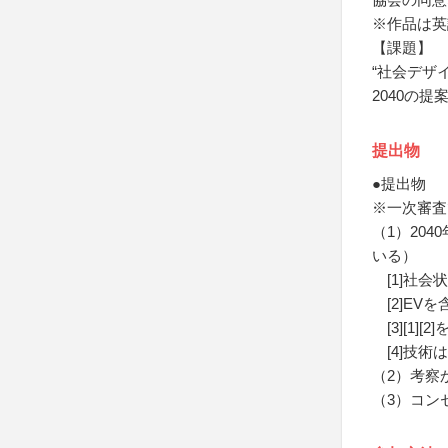
※作品は英
【課題】
“社会デザイ
2040の提
提出物
●提出物
※一次審査
（1）20
いる）
[1]社会
[2]EV
[3][1
[4]技術
（2）考察
（3）コン