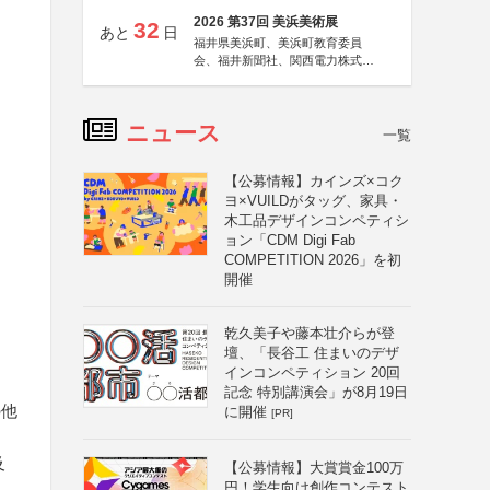
2026 第37回 美浜美術展
32
あと
日
福井県美浜町、美浜町教育委員
会、福井新聞社、関西電力株式会
社
ニュース
一覧
【公募情報】カインズ×コク
ヨ×VUILDがタッグ、家具・
木工品デザインコンペティシ
ョン「CDM Digi Fab
COMPETITION 2026」を初
開催
乾久美子や藤本壮介らが登
壇、「長谷工 住まいのデザ
インコンペティション 20回
記念 特別講演会」が8月19日
の他
に開催
[PR]
及
【公募情報】大賞賞金100万
円！学生向け創作コンテスト