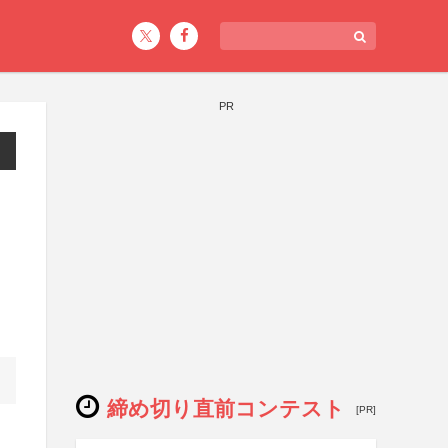
PR
締め切り直前コンテスト
[PR]