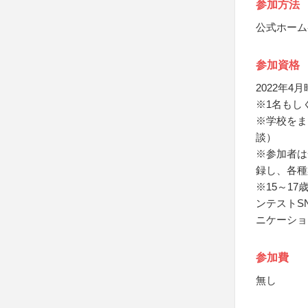
参加方法
公式ホーム
参加資格
2022年4
※1名もし
※学校をま
談）
※参加者は
録し、各種
※15～1
ンテストS
ニケーショ
参加費
無し