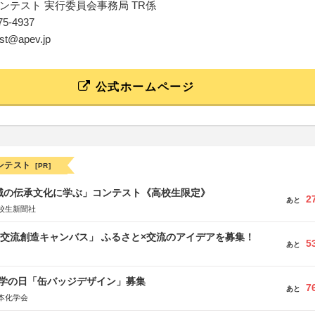
ンテスト 実行委員会事務局 TR係
375-4937
est@apev.jp
公式ホームページ
ンテスト
[PR]
地域の伝承文化に学ぶ」コンテスト《高校生限定》
2
あと
校生新聞社
TB交流創造キャンバス」 ふるさと×交流のアイデアを募集！
5
あと
 化学の日「缶バッジデザイン」募集
7
あと
本化学会