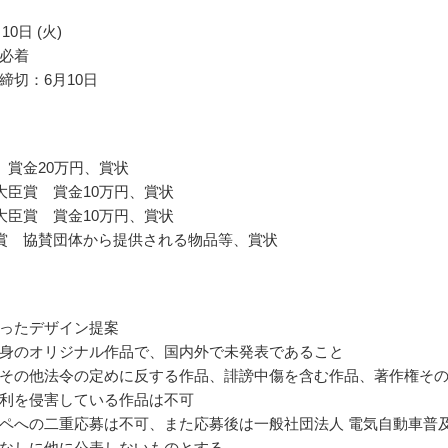
10日 (火)
必着
締切：6月10日
 賞金20万円、賞状
大臣賞 賞金10万円、賞状
大臣賞 賞金10万円、賞状
賞 協賛団体から提供される物品等、賞状
ったデザイン提案
身のオリジナル作品で、国内外で未発表であること
その他法令の定めに反する作品、誹謗中傷を含む作品、著作権そ
利を侵害している作品は不可
ペへの二重応募は不可、また応募後は一般社団法人 電気自動車普
なしに他に公表しないものとする