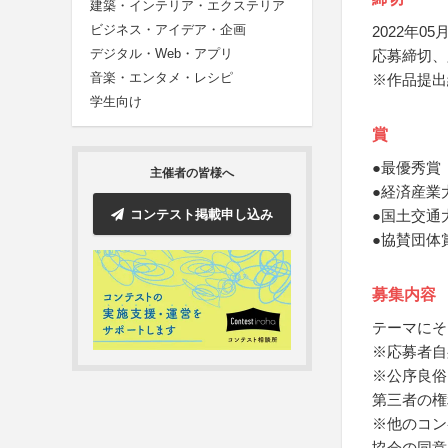
建築・インテリア・エクステリア
ビジネス・アイデア・企画
2022年05月
デジタル・Web・アプリ
応募締切、
音楽・エンタメ・レシピ
※作品提出
学生向け
賞
●最優秀賞
主催者の皆様へ
●経済産業
コンテスト掲載申し込み
●国土交通
●協賛団体
募集内容
テーマにそ
※応募者自
※公序良俗
第三者の権
※他のコン
協会の同意