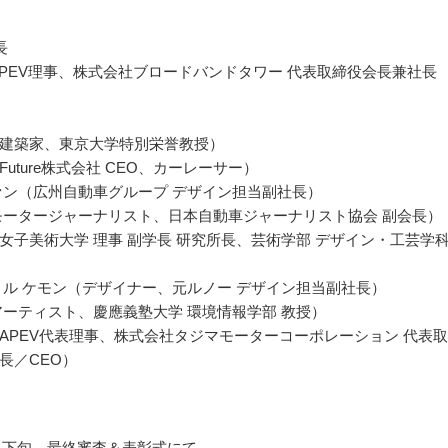
長
APEV理事、株式会社ブロードバンドタワー 代表取締役会長兼社長
建築家、東京大学特別栄誉教授）
uture株式会社 CEO、カーレーサー）
ァン（広州自動車グループ デザイン担当副社長）
モータージャーナリスト、日本自動車ジャーナリスト協会 副会長）
女子美術大学 理事 副学長 研究所長、芸術学部 デザイン・工芸学
 ル ケモン（デザイナー、元ルノー デザイン担当副社長）
アーティスト、慶應義塾大学 環境情報学部 教授）
APEV代表理事、株式会社タジマモーターコーポレーション 代表
長／CEO）
10月下旬、最終審査＆表彰式にて