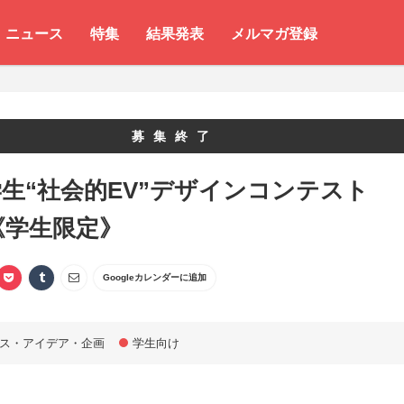
ニュース
特集
結果発表
メルマガ登録
募集終了
生“社会的EV”デザインコンテスト
2《学生限定》
Googleカレンダーに追加
ス・アイデア・企画
学生向け