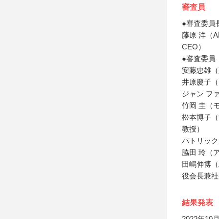
審査員
●審査委員
藤原 洋（
CEO）
●審査委員
安藤忠雄（
井原慶子（F
ジャン フ
竹岡 圭（
松本博子（
教授）
パトリック
脇田 玲（
田嶋伸博（
役会長兼社
結果発表
2022年