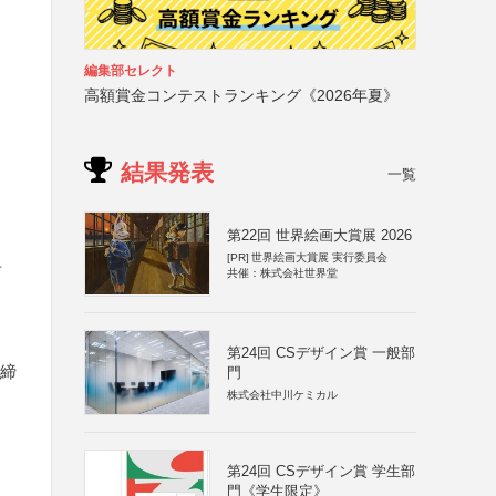
編集部セレクト
高額賞金コンテストランキング《2026年夏》
結果発表
一覧
第22回 世界絵画大賞展 2026
[PR]
世界絵画大賞展 実行委員会
科
共催：株式会社世界堂
第24回 CSデザイン賞 一般部
取締
門
株式会社中川ケミカル
第24回 CSデザイン賞 学生部
門《学生限定》