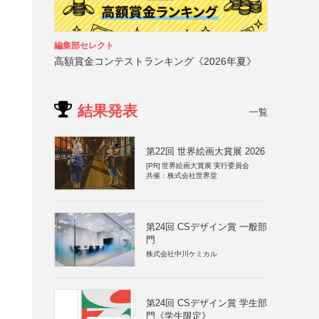
編集部セレクト
高額賞金コンテストランキング《2026年夏》
結果発表
一覧
第22回 世界絵画大賞展 2026
[PR]
世界絵画大賞展 実行委員会
共催：株式会社世界堂
第24回 CSデザイン賞 一般部
門
株式会社中川ケミカル
第24回 CSデザイン賞 学生部
門《学生限定》