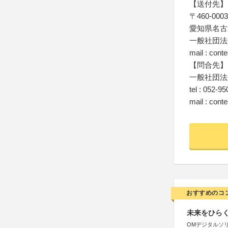
【送付先】
〒460-0003
愛知県名古屋
一般社団法
mail : con
【問合先】
一般社団法
tel : 052-9
mail : con
おすすめのコ
未来をひらく若
OMデジタルソ