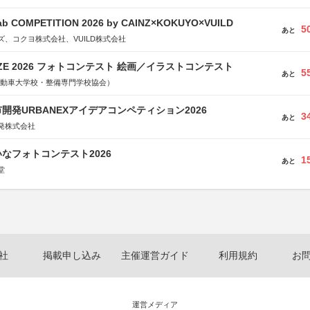
Fab COMPETITION 2026 by CAINZ×KOKUYO×VUILD
5
あと
、コクヨ株式会社、VUILD株式会社
RIZE 2026 フォトコンテスト 絵画／イラストコンテスト
5
あと
国自動車大学校・整備専門学校協会）
開発URBANEXアイデアコンペティション2026
3
あと
発株式会社
なフォトコンテスト2026
1
あと
堂
社
掲載申し込み
主催運営ガイド
利用規約
お
運営メディア