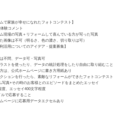
ムで家族が幸せになれたフォトコンテスト】
と体験コメント
ム現場の写真＋リフォームして喜んでいる方が写った写真
た画像は不可（明るさ、色の濃さ、切り取りは可）
利活用についてのアイデア・提案募集】
は不問、データ可・写真可
ラストを使ったり、データの統計処理をしたり自由に取り組むこ
方は、公式ホームページに書き方用紙あり
クションを行ったら、素敵なリフォームができたフォトコンテス
ム写真+その時のお客様とのエピソードをまとめたエッセイ
程度、エッセイ400文字程度
ァイルで応募すること
ムページに応募用データエクセルあり