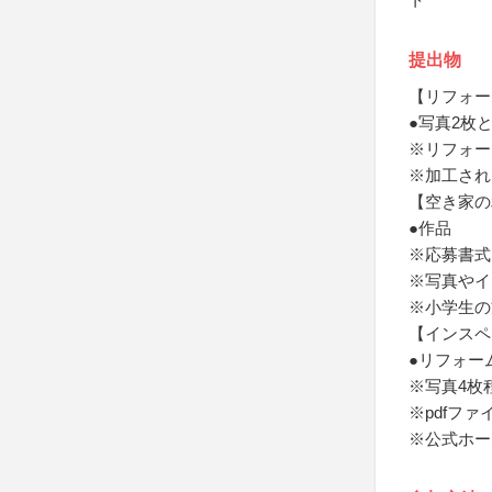
提出物
【リフォー
●写真2枚
※リフォー
※加工され
【空き家の
●作品
※応募書式
※写真やイ
※小学生の
【インスペ
●リフォー
※写真4枚
※pdfフ
※公式ホー