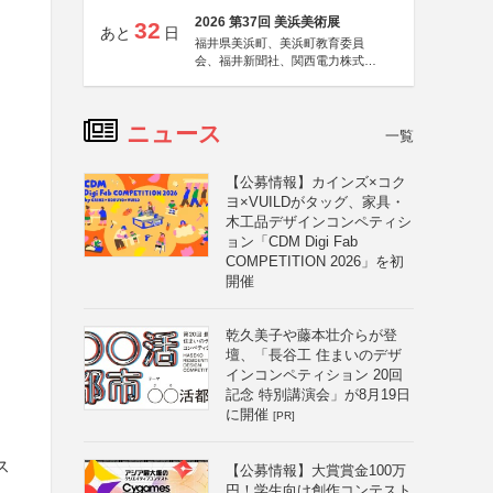
2026 第37回 美浜美術展
32
あと
日
福井県美浜町、美浜町教育委員
会、福井新聞社、関西電力株式会
社
ニュース
一覧
【公募情報】カインズ×コク
ヨ×VUILDがタッグ、家具・
木工品デザインコンペティシ
ョン「CDM Digi Fab
COMPETITION 2026」を初
開催
乾久美子や藤本壮介らが登
壇、「長谷工 住まいのデザ
と
インコンペティション 20回
記念 特別講演会」が8月19日
に開催
[PR]
ス
【公募情報】大賞賞金100万
円！学生向け創作コンテスト