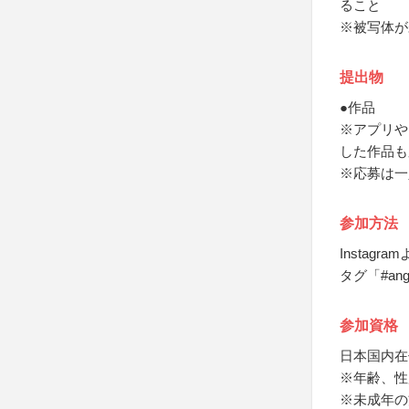
ること
※被写体が
提出物
●作品
※アプリや
した作品も
※応募は一
参加方法
Instag
タグ「#a
参加資格
日本国内在
※年齢、性
※未成年の