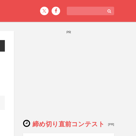
PR
締め切り直前コンテスト
[PR]