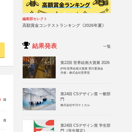
編集部セレクト
高額賞金コンテストランキング《2026年夏》
結果発表
一覧
第22回 世界絵画大賞展 2026
[PR]
世界絵画大賞展 実行委員会
共催：株式会社世界堂
第24回 CSデザイン賞 一般部
門
5
日
株式会社中川ケミカル
日
第24回 CSデザイン賞 学生部
門《学生限定》