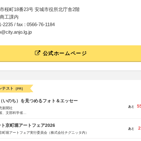
市桜町18番23号 安城市役所北庁舎2階
商工課内
71‐2235 / fax : 0566-76-1184
@city.anjo.lg.jp
公式ホームページ
ンテスト
[PR]
命（いのち）を見つめるフォト＆エッセー
5
あと
売新聞社
省、文部科学省
日動火災保険株式会社、東京海上日動あんしん生命保険株式会社
ト京町堀アートフェア2026
2
あと
京町堀アートフェア実行委員会（株式会社チグニッタ内）