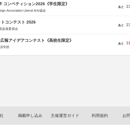
大学 コンペティション2026《学生限定》
2
あと
Association Liberal Arts協会
トコンテスト 2026
2
あと
流促進委員会
生広報アイデアコンテスト《高校生限定》
3
あと
経済学部
社
掲載申し込み
主催運営ガイド
利用規約
お