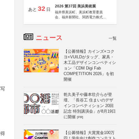
2026 第37回 美浜美術展
32
あと
日
福井県美浜町、美浜町教育委員
会、福井新聞社、関西電力株式会
社
ニュース
一覧
【公募情報】カインズ×コク
ヨ×VUILDがタッグ、家具・
木工品デザインコンペティシ
ョン「CDM Digi Fab
COMPETITION 2026」を初
開催
る写
乾久美子や藤本壮介らが登
壇、「長谷工 住まいのデザ
インコンペティション 20回
記念 特別講演会」が8月19日
に開催
[PR]
【公募情報】大賞賞金100万
を得
円！学生向け創作コンテスト