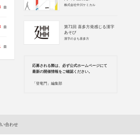
株式会社中川ケミカル
3
日
3
第71回 喜多方発感じる漢字
日
あそび
漢字のまち喜多方
1
日
応募される際は、必ず公式ホームページにて
最新の開催情報をご確認ください。
「登竜門」編集部
問い合わせ