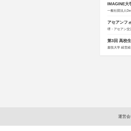
IMAGINE
一般社団法人Design 
アセアンフォ
堺・アセアン交
第3回 高校
嘉悦大学 経営
運営会