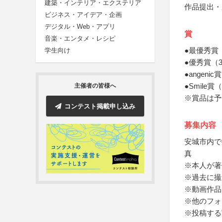
建築・インテリア・エクステリア
作品提出・
ビジネス・アイデア・企画
デジタル・Web・アプリ
賞
音楽・エンタメ・レシピ
●最優秀賞
学生向け
●優秀賞（
●angen
●Smile
主催者の皆様へ
※賞品は予
コンテスト掲載申し込み
募集内容
安城市内で
真
※本人が著
※過去に撮
※動画作品
※他のフォ
※投稿する