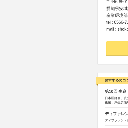
〒446-8501
愛知県安城
産業環境部
tel : 0566-
mail : shoko
おすすめのコ
第10回 生
日本医師会、読
後援：厚生労働
協賛：東京海上
ディファレン
ディファレント