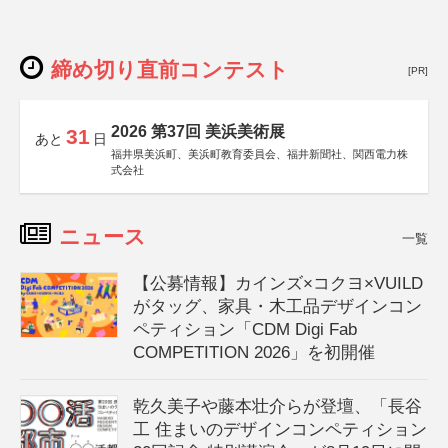
締め切り直前コンテスト
[PR]
2026 第37回 美浜美術展
31
あと
日
福井県美浜町、美浜町教育委員会、福井新聞社、関西電力株
式会社
ニュース
一覧
【公募情報】カインズ×コクヨ×VUILD
がタッグ、家具・木工品デザインコン
ペティション「CDM Digi Fab
COMPETITION 2026」を初開催
乾久美子や藤本壮介らが登壇、「長谷
工 住まいのデザインコンペティション