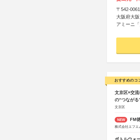
〒542-0061
大阪府大阪市
アミーニ「
おすすめのコ
文京区×交
の“つながる
文京区
FM徳
NEW
株式会社エフエ
ボトルウォ