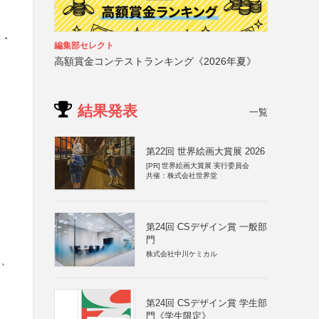
書・
編集部セレクト
高額賞金コンテストランキング《2026年夏》
結果発表
一覧
第22回 世界絵画大賞展 2026
[PR]
世界絵画大賞展 実行委員会
共催：株式会社世界堂
第24回 CSデザイン賞 一般部
門
株式会社中川ケミカル
会、
第24回 CSデザイン賞 学生部
門《学生限定》