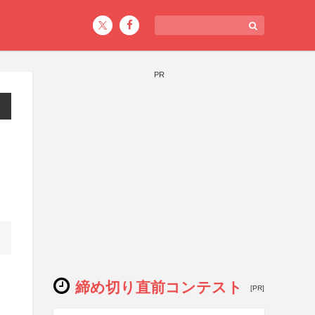
PR
締め切り直前コンテスト
[PR]