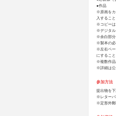
●作品
※原画をカ
入すること
※コピーは
※デジタル
※余白部分
※製本の必
※左右ペー
にすること
※複数作品
※詳細は公
参加方法
提出物を下
※レターパ
※定形外郵