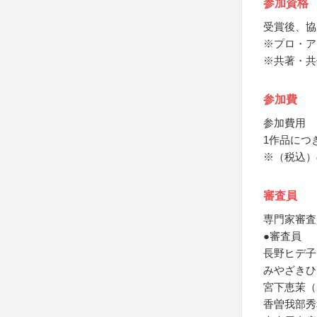
参加資格
受賞後、協
※プロ・ア
※共著・共
参加費
参加費用
1作品につき
※（税込）
審査員
専門家審査
●審査員
長野ヒデ子
みやざきひ
宮下恵茉（
香曽我部秀