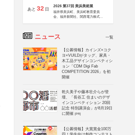
2026 第37回 美浜美術展
32
あと
日
福井県美浜町、美浜町教育委員
会、福井新聞社、関西電力株式会
社
ニュース
一覧
【公募情報】カインズ×コク
ヨ×VUILDがタッグ、家具・
木工品デザインコンペティシ
ョン「CDM Digi Fab
COMPETITION 2026」を初
開催
乾久美子や藤本壮介らが登
壇、「長谷工 住まいのデザ
インコンペティション 20回
可
記念 特別講演会」が8月19日
に開催
[PR]
【公募情報】大賞賞金100万
円！学生向け創作コンテスト