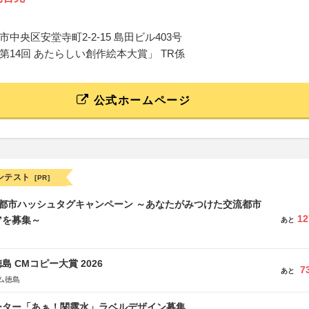
中央区安堂寺町2-2-15 島田ビル403号
第14回 あたらしい創作絵本大賞」 TR係
公式ホームページ
ンテスト
[PR]
流都市ハッシュタグキャンペーン ～あなたがみつけた交流都市
12
”を募集～
あと
島 CMコピー大賞 2026
7
あと
ム徳島
ーター「あぁ！関露水」ラベルデザイン募集