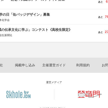
6
あと
 化学の日「缶バッジデザイン」募集
7
あと
本化学会
地域の伝承文化に学ぶ」コンテスト《高校生限定》
2
あと
校生新聞社
社
掲載申し込み
主催運営ガイド
利用規約
お
運営メディア