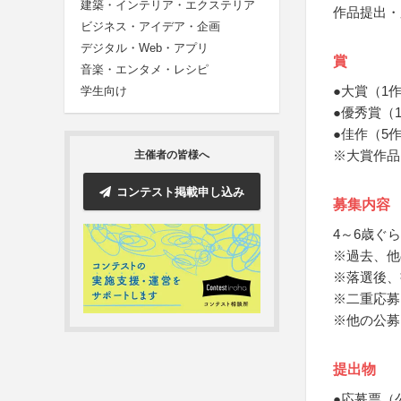
建築・インテリア・エクステリア
作品提出・
ビジネス・アイデア・企画
デジタル・Web・アプリ
賞
音楽・エンタメ・レシピ
●大賞（1
学生向け
●優秀賞（
●佳作（5
※大賞作品
主催者の皆様へ
コンテスト掲載申し込み
募集内容
4～6歳ぐ
※過去、他
※落選後、
※二重応募
※他の公募
提出物
●応募票（