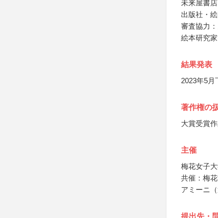
未来屋書店
出版社・絵
審査協力：
絵本研究家
結果発表
2023年
著作権の
大賞受賞作
主催
梅花女子大
共催：梅花
アミーニ（
提出先・