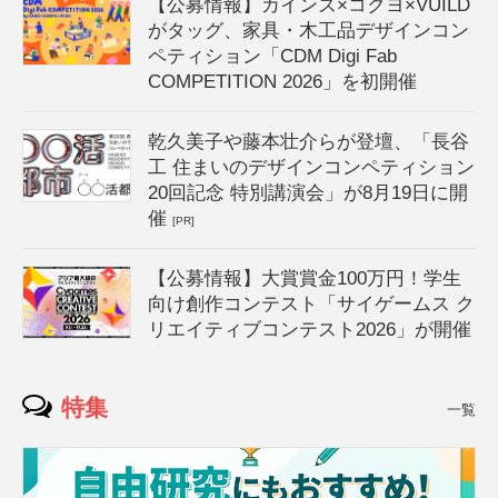
【公募情報】カインズ×コクヨ×VUILD
がタッグ、家具・木工品デザインコン
ペティション「CDM Digi Fab
COMPETITION 2026」を初開催
乾久美子や藤本壮介らが登壇、「長谷
工 住まいのデザインコンペティション
20回記念 特別講演会」が8月19日に開
催
[PR]
【公募情報】大賞賞金100万円！学生
向け創作コンテスト「サイゲームス ク
リエイティブコンテスト2026」が開催
特集
一覧