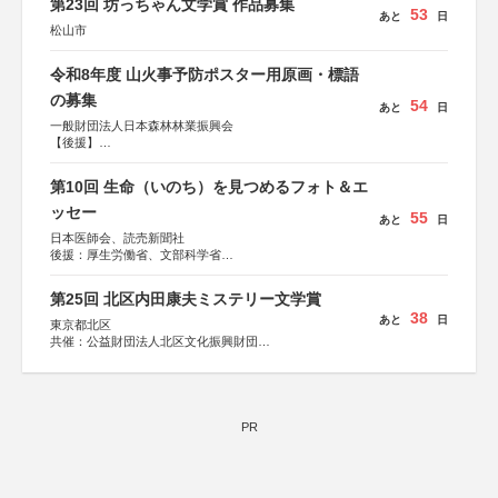
第23回 坊っちゃん文学賞 作品募集
53
あと
日
松山市
令和8年度 山火事予防ポスター用原画・標語
の募集
54
あと
日
一般財団法人日本森林林業振興会
【後援】
総務省消防庁、文部科学省、林野庁、全国森林組合連合
会、森林火災対策協会
第10回 生命（いのち）を見つめるフォト＆エ
ッセー
55
あと
日
日本医師会、読売新聞社
後援：厚生労働省、文部科学省
協賛：東京海上日動火災保険株式会社、東京海上日動あん
しん生命保険株式会社
第25回 北区内田康夫ミステリー文学賞
38
あと
日
東京都北区
共催：公益財団法人北区文化振興財団
協力：一般財団法人内田康夫財団
協賛：株式会社実業之日本社
PR