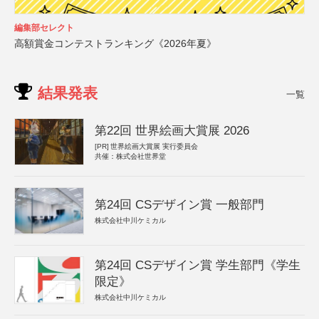
編集部セレクト
高額賞金コンテストランキング《2026年夏》
結果発表
一覧
第22回 世界絵画大賞展 2026
[PR]
世界絵画大賞展 実行委員会
共催：株式会社世界堂
第24回 CSデザイン賞 一般部門
株式会社中川ケミカル
第24回 CSデザイン賞 学生部門《学生
限定》
株式会社中川ケミカル