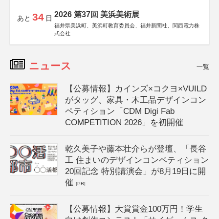
2026 第37回 美浜美術展
34
あと
日
福井県美浜町、美浜町教育委員会、福井新聞社、関西電力株
式会社
ニュース
一覧
【公募情報】カインズ×コクヨ×VUILD
がタッグ、家具・木工品デザインコン
ペティション「CDM Digi Fab
COMPETITION 2026」を初開催
乾久美子や藤本壮介らが登壇、「長谷
工 住まいのデザインコンペティション
20回記念 特別講演会」が8月19日に開
催
[PR]
【公募情報】大賞賞金100万円！学生