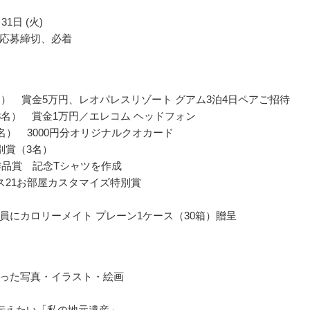
31日 (火)
応募締切、必着
名） 賞金5万円、レオパレスリゾート グアム3泊4日ペアご招待
3名） 賞金1万円／エレコム ヘッドフォン
0名） 3000円分オリジナルクオカード
別賞（3名）
作品賞 記念Tシャツを作成
ス21お部屋カスタマイズ特別賞
員にカロリーメイト プレーン1ケース（30箱）贈呈
った写真・イラスト・絵画
に伝えたい「私の地元遺産」