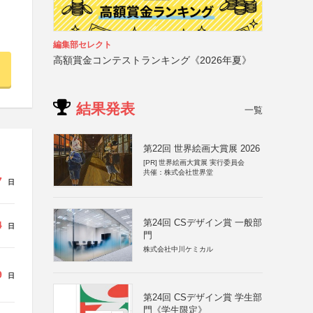
編集部セレクト
高額賞金コンテストランキング《2026年夏》
結果発表
一覧
第22回 世界絵画大賞展 2026
[PR]
世界絵画大賞展 実行委員会
共催：株式会社世界堂
7
日
第24回 CSデザイン賞 一般部
4
日
門
株式会社中川ケミカル
9
日
第24回 CSデザイン賞 学生部
門《学生限定》