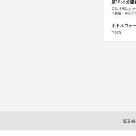
第19回 介
公益社団法人 
※後援：厚生労
ボトルウォ
下関市
運営会