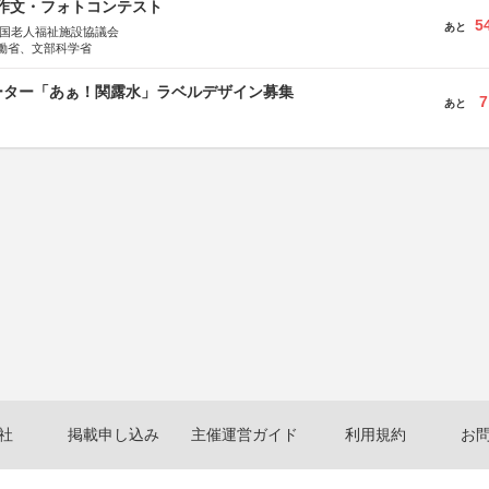
護作文・フォトコンテスト
5
あと
全国老人福祉施設協議会
働省、文部科学省
ーター「あぁ！関露水」ラベルデザイン募集
7
あと
社
掲載申し込み
主催運営ガイド
利用規約
お