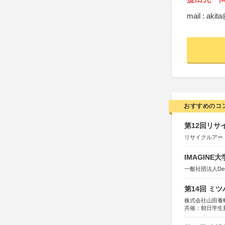
mail : akit
おすすめのコ
第12回リサ
リサイクルアー
IMAGINE
一般社団法人Design 
第14回 ミ
株式会社山田養
共催：朝日学生