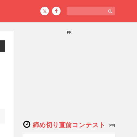
PR
締め切り直前コンテスト
[PR]