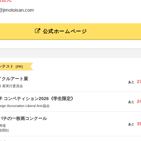
a@jimotoisan.com
公式ホームページ
ンテスト
[PR]
イクルアート展
2
あと
ト展実行委員会
大学 コンペティション2026《学生限定》
2
あと
Association Liberal Arts協会
ツバチの一枚画コンクール
3
あと
蜂場
新聞社