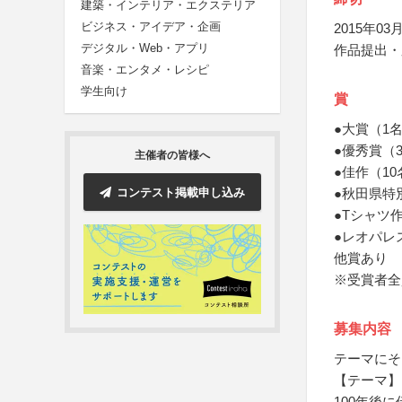
建築・インテリア・エクステリア
ビジネス・アイデア・企画
2015年03月
デジタル・Web・アプリ
作品提出・
音楽・エンタメ・レシピ
学生向け
賞
●大賞（1
●優秀賞（
主催者の皆様へ
●佳作（1
コンテスト掲載申し込み
●秋田県特
●Tシャツ
●レオパレ
他賞あり
※受賞者全
募集内容
テーマにそ
【テーマ】
100年後