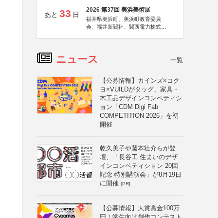
2026 第37回 美浜美術展
33
あと
日
福井県美浜町、美浜町教育委員
会、福井新聞社、関西電力株式会
社
ニュース
一覧
【公募情報】カインズ×コク
ヨ×VUILDがタッグ、家具・
木工品デザインコンペティシ
ョン「CDM Digi Fab
COMPETITION 2026」を初
開催
乾久美子や藤本壮介らが登
壇、「長谷工 住まいのデザ
インコンペティション 20回
記念 特別講演会」が8月19日
に開催
[PR]
【公募情報】大賞賞金100万
円！学生向け創作コンテスト