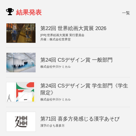
結果発表
一覧
第22回 世界絵画大賞展 2026
[PR]
世界絵画大賞展 実行委員会
共催：株式会社世界堂
第24回 CSデザイン賞 一般部門
株式会社中川ケミカル
第24回 CSデザイン賞 学生部門《学生
限定》
株式会社中川ケミカル
第71回 喜多方発感じる漢字あそび
漢字のまち喜多方