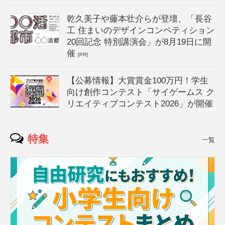
乾久美子や藤本壮介らが登壇、「長谷
工 住まいのデザインコンペティション
20回記念 特別講演会」が8月19日に開
催
[PR]
【公募情報】大賞賞金100万円！学生
向け創作コンテスト「サイゲームス ク
リエイティブコンテスト2026」が開催
特集
一覧