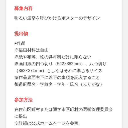
募集内容
明るい選挙を呼びかけるポスターのデザイン
提出物
●作品
※描画材料は自由
※紙や布等、絵の具材料だけに限らない
※画用紙の四つ切り（542×382mm）、八つ切り
（382×271mm）もしくはそれに準じるサイズ
※作品裏面右下に以下の事項を記入すること
都道府県名・学校名・学年・氏名（ふりがな）
参加方法
在住市区町村または通学市区町村の選挙管理委員会
に提出
※詳細は公式ホームページを参照