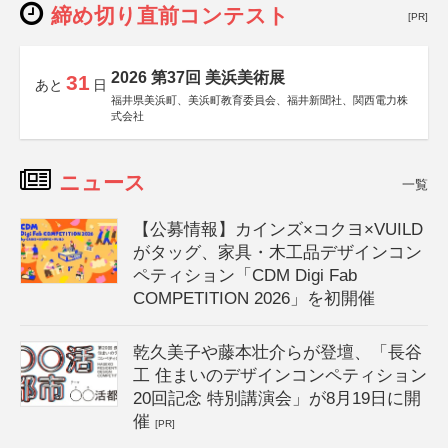
締め切り直前コンテスト
[PR]
2026 第37回 美浜美術展
31
あと
日
福井県美浜町、美浜町教育委員会、福井新聞社、関西電力株
式会社
ニュース
一覧
【公募情報】カインズ×コクヨ×VUILD
がタッグ、家具・木工品デザインコン
ペティション「CDM Digi Fab
COMPETITION 2026」を初開催
乾久美子や藤本壮介らが登壇、「長谷
工 住まいのデザインコンペティション
20回記念 特別講演会」が8月19日に開
催
[PR]