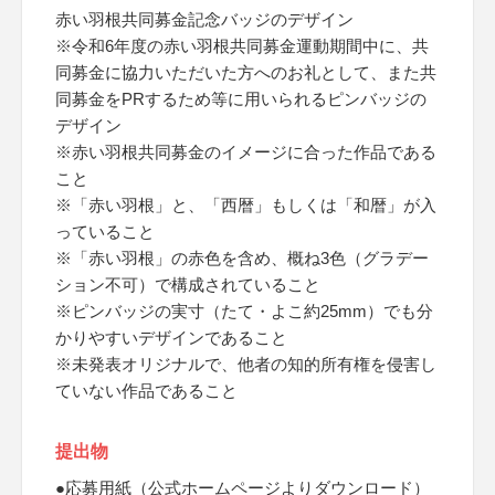
赤い羽根共同募金記念バッジのデザイン
※令和6年度の赤い羽根共同募金運動期間中に、共
同募金に協力いただいた方へのお礼として、また共
同募金をPRするため等に用いられるピンバッジの
デザイン
※赤い羽根共同募金のイメージに合った作品である
こと
※「赤い羽根」と、「西暦」もしくは「和暦」が入
っていること
※「赤い羽根」の赤色を含め、概ね3色（グラデー
ション不可）で構成されていること
※ピンバッジの実寸（たて・よこ約25mm）でも分
かりやすいデザインであること
※未発表オリジナルで、他者の知的所有権を侵害し
ていない作品であること
提出物
●応募用紙（公式ホームページよりダウンロード）