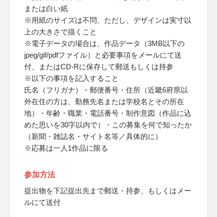
または白い紙
※用紙のサイズは不問、ただし、デザインは実寸以
上の大きさで描くこと
※電子データの場合は、作品データ（3MB以下の
jpeg/gif/pdfファイル）と必要事項をメールにて送
付、またはCD-Rに保存して郵送もしくは持参
※以下の事項を記入すること
氏名（フリガナ）・郵便番号・住所（近畿6府県以
外在住の方は、勤務先名または学校名とその所在
地）・年齢・職業・電話番号・制作意図（作品に込
めた思いを30字以内で）・この募集を何で知ったか
（新聞・雑誌名・サイト名等／具体的に）
※応募は一人1作品に限る
参加方法
提出物を下記提出先まで郵送・持参、もしくはメー
ルにて送付