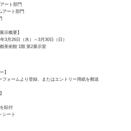
ーアート部門
ームアート部門
門
展示概要】
5年3月26日（水）～3月30日（日）
都美術館 1階 第2展示室
ー】
ーフォームより登録、またはエントリー用紙を郵送
】
を貼付
トシート