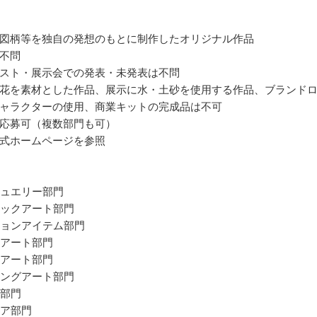
図柄等を独自の発想のもとに制作したオリジナル作品
不問
スト・展示会での発表・未発表は不問
花を素材とした作品、展示に水・土砂を使用する作品、ブランド
ャラクターの使用、商業キットの完成品は不可
応募可（複数部門も可）
式ホームページを参照
トジュエリー部門
ブリックアート部門
ッションアイテム部門
ーアート部門
トアート部門
ティングアート部門
う部門
ュア部門