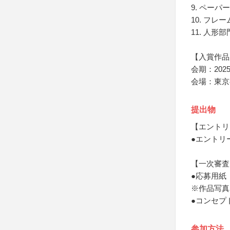
9. ペーパ
10. フレ
11. 人形部
【入賞作品
会期：202
会場：東京
提出物
【エントリ
●エントリ
【一次審査
●応募用紙
※作品写真
●コンセプ
参加方法