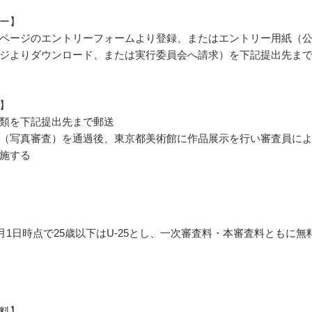
ー】
ページのエントリーフォームより登録、またはエントリー用紙（
ジよりダウンロード、または実行委員会へ請求）を下記提出先ま
】
類を下記提出先まで郵送
（写真審査）を通過後、東京都美術館に作品展示を行い審査員に
施する
年3月1日時点で25歳以下はU-25とし、一次審査料・本審査料ともに無
料】