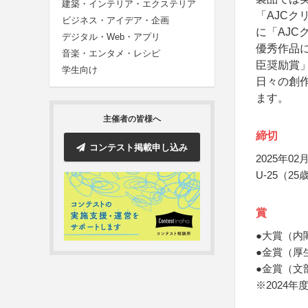
建築・インテリア・エクステリア
「AJC
ビジネス・アイデア・企画
に「AJ
デジタル・Web・アプリ
優秀作品
音楽・エンタメ・レシピ
臣奨励賞
学生向け
日々の創
ます。
主催者の皆様へ
締切
コンテスト掲載申し込み
2025年02月
U-25（
賞
●大賞（内
●金賞（厚
●金賞（文
※2024年