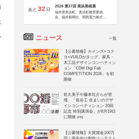
2026 第37回 美浜美術展
的
32
あと
日
福井県美浜町、美浜町教育委員
会、福井新聞社、関西電力株式会
大
社
い
ニュース
一覧
【公募情報】カインズ×コク
ヨ×VUILDがタッグ、家具・
木工品デザインコンペティシ
ョン「CDM Digi Fab
COMPETITION 2026」を初
開催
乾久美子や藤本壮介らが登
壇、「長谷工 住まいのデザ
インコンペティション 20回
記念 特別講演会」が8月19日
に開催
[PR]
【公募情報】大賞賞金100万
円！学生向け創作コンテスト