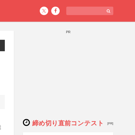
PR
締め切り直前コンテスト
[PR]
業