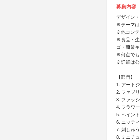
募集内容
デザイン・
※テーマは
※他コンテ
※食品・生
ゴ・商業キ
※何点でも
※詳細は公
【部門】
1. アー
2. ファ
3. ファ
4. フラワ
5. ペイン
6. ニッ
7. 刺しゅ
8. ミニチ