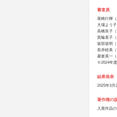
審査員
尾崎行輝（
大場よう子
高橋良子（
箕輪直子（
坂部規明（
長井睦美（
菱倉英一（
※2024年
結果発表
2025年
著作権の
入賞作品の