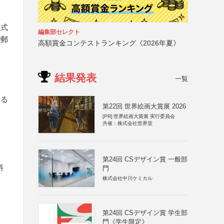
公式
編集部セレクト
で郵
高額賞金コンテストランキング《2026年夏》
結果発表
一覧
よる
第22回 世界絵画大賞展 2026
[PR]
世界絵画大賞展 実行委員会
共催：株式会社世界堂
第24回 CSデザイン賞 一般部
料
門
株式会社中川ケミカル
第24回 CSデザイン賞 学生部
門《学生限定》