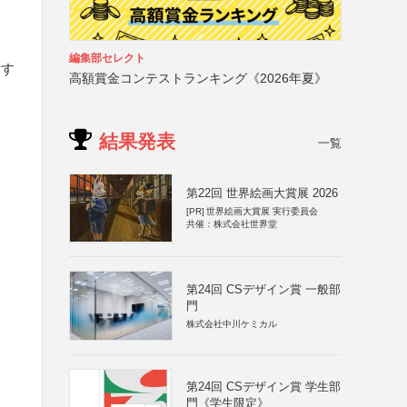
編集部セレクト
対す
高額賞金コンテストランキング《2026年夏》
結果発表
一覧
第22回 世界絵画大賞展 2026
[PR]
世界絵画大賞展 実行委員会
共催：株式会社世界堂
第24回 CSデザイン賞 一般部
門
株式会社中川ケミカル
第24回 CSデザイン賞 学生部
門《学生限定》