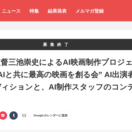
ニュース
特集
結果発表
メルマガ登録
募集終了
督三池崇史によるAI映画制作プロジ
AIと共に最高の映画を創る会” AI出演
ディションと、AI制作スタッフのコン
Googleカレンダーに追加