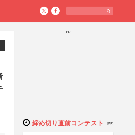
PR
ェ
者
テ
締め切り直前コンテスト
[PR]