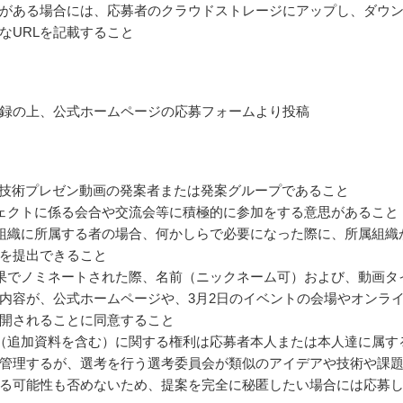
がある場合には、応募者のクラウドストレージにアップし、ダウ
なURLを記載すること
録の上、公式ホームページの応募フォームより投稿
や技術プレゼン動画の発案者または発案グループであること
ェクトに係る会合や交流会等に積極的に参加をする意思があること
組織に所属する者の場合、何かしらで必要になった際に、所属組織
を提出できること
果でノミネートされた際、名前（ニックネーム可）および、動画タ
内容が、公式ホームページや、3月2日のイベントの会場やオンラ
開されることに同意すること
（追加資料を含む）に関する権利は応募者本人または本人達に属す
管理するが、選考を行う選考委員会が類似のアイデアや技術や課
る可能性も否めないため、提案を完全に秘匿したい場合には応募