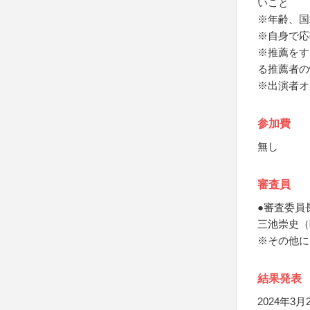
いこと
※年齢、国
※自身で応
※推薦をす
る推薦者の
※出演者オ
参加費
無し
審査員
●審査委員
三池崇史（
※その他に
結果発表
2024年3