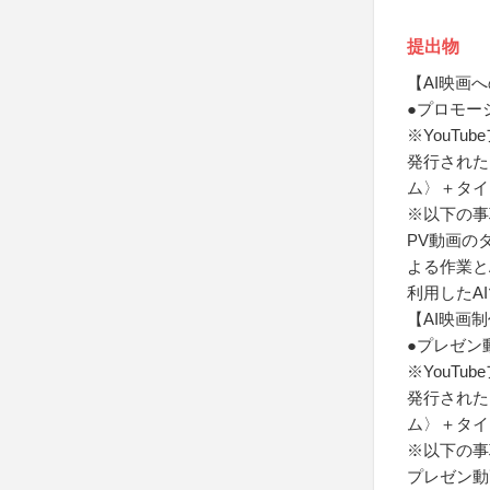
提出物
【AI映画
●プロモー
※YouT
発行された
ム〉＋タイ
※以下の事
PV動画の
よる作業と
利用したA
【AI映画
●プレゼン
※YouT
発行された
ム〉＋タイ
※以下の事
プレゼン動