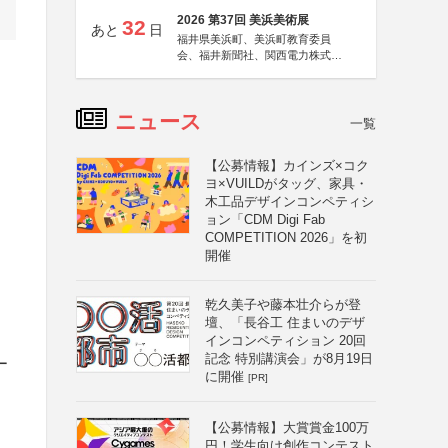
2026 第37回 美浜美術展
32
あと
日
福井県美浜町、美浜町教育委員
会、福井新聞社、関西電力株式会
社
ニュース
一覧
【公募情報】カインズ×コク
ヨ×VUILDがタッグ、家具・
木工品デザインコンペティシ
ョン「CDM Digi Fab
COMPETITION 2026」を初
開催
乾久美子や藤本壮介らが登
壇、「長谷工 住まいのデザ
インコンペティション 20回
記念 特別講演会」が8月19日
ー
に開催
[PR]
【公募情報】大賞賞金100万
円！学生向け創作コンテスト