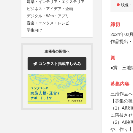
建築・インテリア・エクステリア
映像・
ビジネス・アイデア・企画
デジタル・Web・アプリ
音楽・エンタメ・レシピ
締切
学生向け
2024年02月
作品提出・
主催者の皆様へ
賞
コンテスト掲載申し込み
●賞 三池
募集内容
三池作品へ
【募集の種
（1）AI
に演技させ
（2）AI
や、作り上