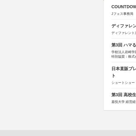
COUNTDO
Jフェス事務局
ディファレン
ディファレント
第3回 ハマ
学校法人岩崎学
特別協賛：株式
日本直販プレ
ト
ショートショート
第3回 高校
嘉悦大学 経営