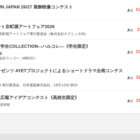
WN JAPAN 26/27 装飾映像コンテスト
5
あと
ト京町堀アートフェア2026
2
あと
京町堀アートフェア実行委員会（株式会社チグニッタ内）
る学生COLLECTION―ハルコレ―《学生限定》
5
あと
園
会社ウィゴー（WEGO）
ゼンツ AYETプロジェクトによるショートドラマ企画コンテス
3
あと
実行委員会、日本直販株式会社、LIFE LOG BOX
生広報アイデアコンテスト《高校生限定》
3
あと
経済学部