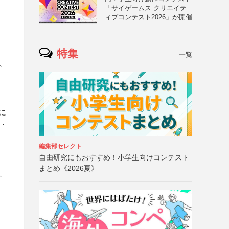
「サイゲームス クリエイテ
ィブコンテスト2026」が開催
特集
一覧
、
ー
に
・
編集部セレクト
自由研究にもおすすめ！小学生向けコンテスト
まとめ《2026夏》
、
ー