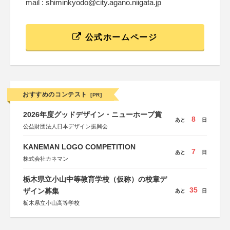
mail : shiminkyodo@city.agano.niigata.jp
公式ホームページ
おすすめのコンテスト
[PR]
2026年度グッドデザイン・ニューホープ賞
8
あと
日
公益財団法人日本デザイン振興会
KANEMAN LOGO COMPETITION
7
あと
日
株式会社カネマン
栃木県立小山中等教育学校（仮称）の校章デ
35
ザイン募集
あと
日
栃木県立小山高等学校