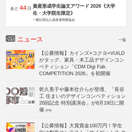
資産形成学生論文アワード 2026《大学
44
あと
日
生・大学院生限定》
一般社団法人資産運用業協会
ニュース
一覧
【公募情報】カインズ×コクヨ×VUILD
がタッグ、家具・木工品デザインコン
ペティション「CDM Digi Fab
COMPETITION 2026」を初開催
乾久美子や藤本壮介らが登壇、「長谷
工 住まいのデザインコンペティション
20回記念 特別講演会」が8月19日に開
催
[PR]
【公募情報】大賞賞金100万円！学生