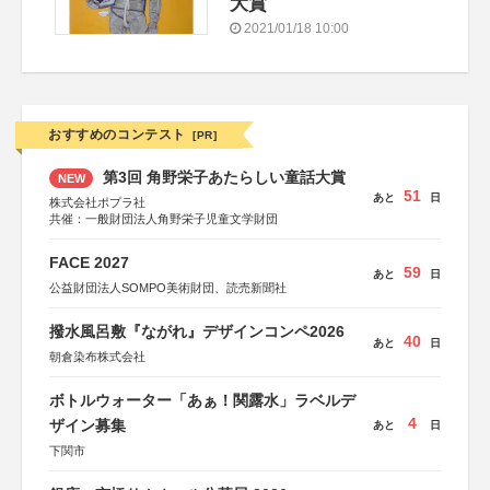
大賞
2021/01/18 10:00
おすすめのコンテスト
[PR]
第3回 角野栄子あたらしい童話大賞
NEW
51
あと
日
株式会社ポプラ社
共催：一般財団法人角野栄子児童文学財団
FACE 2027
59
あと
日
公益財団法人SOMPO美術財団、読売新聞社
撥水風呂敷『ながれ』デザインコンペ2026
40
あと
日
朝倉染布株式会社
ボトルウォーター「あぁ！関露水」ラベルデ
4
ザイン募集
あと
日
下関市