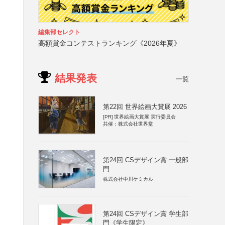
編集部セレクト
高額賞金コンテストランキング《2026年夏》
結果発表
一覧
第22回 世界絵画大賞展 2026
[PR]
世界絵画大賞展 実行委員会
共催：株式会社世界堂
第24回 CSデザイン賞 一般部
門
株式会社中川ケミカル
第24回 CSデザイン賞 学生部
門《学生限定》