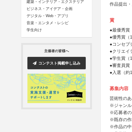
建築・インテリア・エクステリア
作品提出・
ビジネス・アイデア・企画
デジタル・Web・アプリ
賞
音楽・エンタメ・レシピ
●最優秀賞
学生向け
●優秀賞（
●コンセプ
●クリエイ
主催者の皆様へ
●学生賞（
コンテスト掲載申し込み
●審査員賞
●入選（約1
募集内容
芸術性のあ
※ジャンル
※応募者の
※既存の作
※作品の中