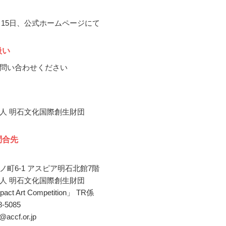
2月15日、公式ホームページにて
扱い
問い合わせください
人 明石文化国際創生財団
問合先
ノ町6-1 アスピア明石北館7階
人 明石文化国際創生財団
act Art Competition」 TR係
18-5085
i@accf.or.jp