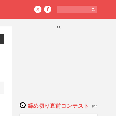
PR
締め切り直前コンテスト
[PR]