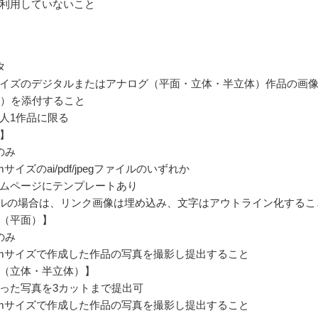
利用していないこと
タ
イズのデジタルまたはアナログ（平面・立体・半立体）作品の画
下）を添付すること
人1作品に限る
】
のみ
mサイズのai/pdf/jpegファイルのいずれか
ムページにテンプレートあり
イルの場合は、リンク画像は埋め込み、文字はアウトライン化するこ
（平面）】
のみ
1mmサイズで作成した作品の写真を撮影し提出すること
（立体・半立体）】
った写真を3カットまで提出可
1mmサイズで作成した作品の写真を撮影し提出すること