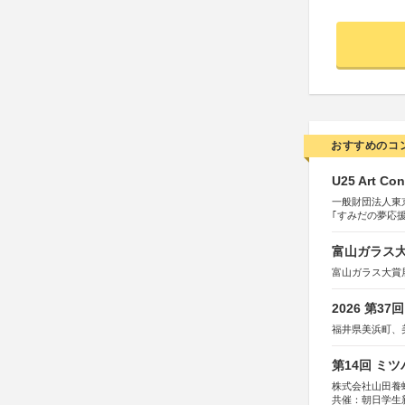
おすすめのコ
U25 Art Con
一般財団法人東
｢すみだの夢応
すみだ五彩の芸
富山ガラス大賞
富山ガラス大賞
2026 第3
福井県美浜町、
第14回 ミ
株式会社山田養
共催：朝日学生