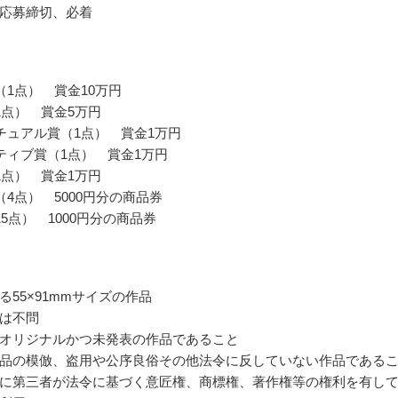
応募締切、必着
（1点） 賞金10万円
1点） 賞金5万円
チュアル賞（1点） 賞金1万円
ティブ賞（1点） 賞金1万円
1点） 賞金1万円
（4点） 5000円分の商品券
5点） 1000円分の商品券
る55×91mmサイズの作品
は不問
オリジナルかつ未発表の作品であること
品の模倣、盗用や公序良俗その他法令に反していない作品である
に第三者が法令に基づく意匠権、商標権、著作権等の権利を有し