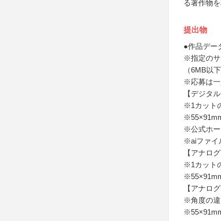
る著作物を
提出物
●作品デー
※指定のサ
（6MB以
※応募は一
【デジタル
※1カット
※55×91m
※公式ホー
※aiファ
【アナログ
※1カット
※55×9
【アナログ
※角度の違
※55×9