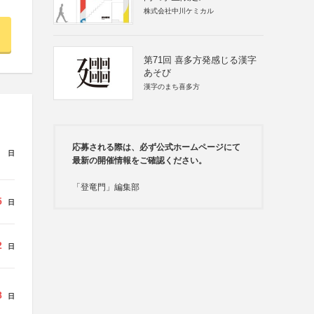
株式会社中川ケミカル
第71回 喜多方発感じる漢字
あそび
漢字のまち喜多方
応募される際は、必ず公式ホームページにて
日
最新の開催情報をご確認ください。
「登竜門」編集部
5
日
2
日
8
日