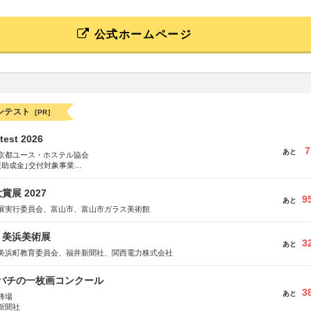
公式ホームページ
ンテスト
[PR]
test 2026
7
あと
京都ユース・ホステル協会
援助成金｣交付対象事業
術祭 連携企画
展 2027
9
あと
展実行委員会、富山市、富山市ガラス美術館
7回 美浜美術展
3
あと
美浜町教育委員会、福井新聞社、関西電力株式会社
ツバチの一枚画コンクール
3
あと
蜂場
新聞社