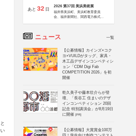
2026 第37回 美浜美術展
32
あと
日
福井県美浜町、美浜町教育委員
会、福井新聞社、関西電力株式会
社
ニュース
一覧
【公募情報】カインズ×コク
ヨ×VUILDがタッグ、家具・
木工品デザインコンペティシ
ョン「CDM Digi Fab
COMPETITION 2026」を初
開催
乾久美子や藤本壮介らが登
壇、「長谷工 住まいのデザ
インコンペティション 20回
記念 特別講演会」が8月19日
に開催
[PR]
こと
【公募情報】大賞賞金100万
てい
円！学生向け創作コンテスト