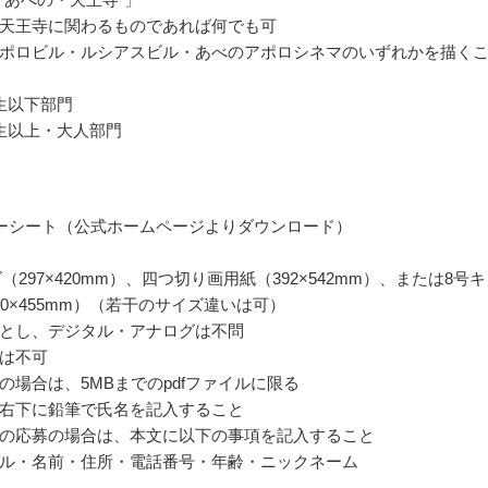
天王寺に関わるものであれば何でも可
ポロビル・ルシアスビル・あべのアポロシネマのいずれかを描く
生以下部門
生以上・大人部門
ーシート（公式ホームページよりダウンロード）
（297×420mm）、四つ切り画用紙（392×542mm）、または8号
80×455mm）（若干のサイズ違いは可）
とし、デジタル・アナログは不問
は不可
の場合は、5MBまでのpdfファイルに限る
右下に鉛筆で氏名を記入すること
の応募の場合は、本文に以下の事項を記入すること
ル・名前・住所・電話番号・年齢・ニックネーム