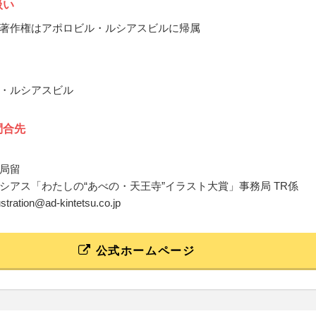
扱い
著作権はアポロビル・ルシアスビルに帰属
・ルシアスビル
問合先
局留
シアス「わたしの“あべの・天王寺”イラスト大賞」事務局 TR係
llustration@ad-kintetsu.co.jp
公式ホームページ