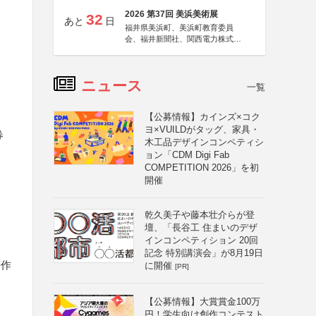
2026 第37回 美浜美術展
32
あと
日
福井県美浜町、美浜町教育委員
会、福井新聞社、関西電力株式会
社
ニュース
一覧
【公募情報】カインズ×コク
ヨ×VUILDがタッグ、家具・
券
木工品デザインコンペティシ
ョン「CDM Digi Fab
COMPETITION 2026」を初
開催
乾久美子や藤本壮介らが登
壇、「長谷工 住まいのデザ
インコンペティション 20回
記念 特別講演会」が8月19日
著作
に開催
[PR]
【公募情報】大賞賞金100万
円！学生向け創作コンテスト