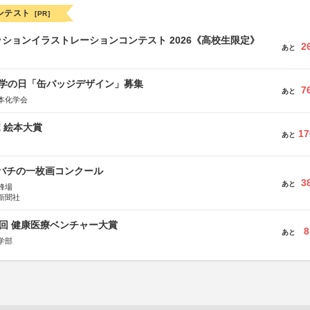
ンテスト
[PR]
ションイラストレーションコンテスト 2026《高校生限定》
2
あと
 化学の日「缶バッジデザイン」募集
7
あと
本化学会
ボ 絵本大賞
17
あと
ツバチの一枚画コンクール
3
あと
蜂場
新聞社
1回 健康医療ベンチャー大賞
8
あと
学部