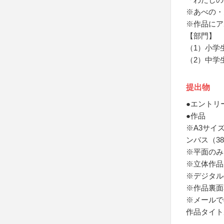
※あべの・
※作品にア
【部門】
（1）小学
（2）中学
提出物
●エントリ
●作品
※A3サイズ
ンバス（3
※平面のみ
※立体作品
※デジタル
※作品裏面
※メールで
作品タイト