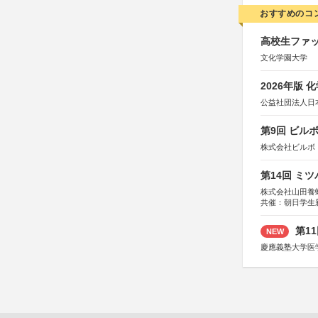
おすすめのコ
高校生ファッ
文化学園大学
2026年版
公益社団法人日
第9回 ビル
株式会社ビルボ
第14回 ミ
株式会社山田養
共催：朝日学生
第1
NEW
慶應義塾大学医