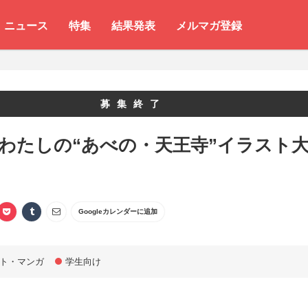
ニュース
特集
結果発表
メルマガ登録
募集終了
 わたしの“あべの・天王寺”イラスト
Googleカレンダーに追加
ト・マンガ
学生向け