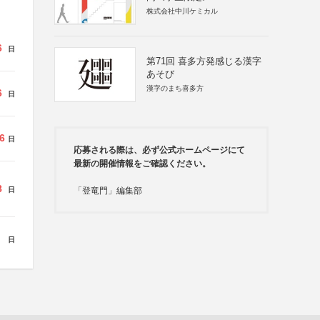
株式会社中川ケミカル
6
日
第71回 喜多方発感じる漢字
あそび
漢字のまち喜多方
6
日
6
日
応募される際は、必ず公式ホームページにて
最新の開催情報をご確認ください。
8
日
「登竜門」編集部
日