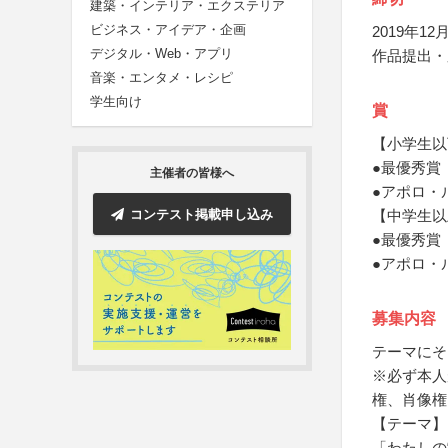
建築・インテリア・エクステリア
ビジネス・アイデア・企画
2019年12月
デジタル・Web・アプリ
作品提出・
音楽・エンタメ・レシピ
学生向け
賞
【小学生以
●最優秀賞
主催者の皆様へ
●アポロ・
コンテスト掲載申し込み
【中学生以
●最優秀賞
●アポロ・
募集内容
テーマにそ
※必ず本人
権、肖像権
【テーマ】
「わたしの