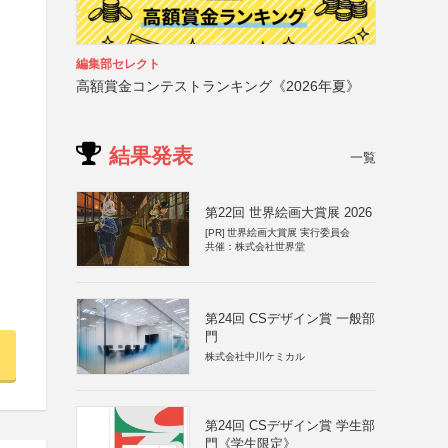
編集部セレクト
高額賞金コンテストランキング《2026年夏》
結果発表
一覧
第22回 世界絵画大賞展 2026
[PR]
世界絵画大賞展 実行委員会
共催：株式会社世界堂
第24回 CSデザイン賞 一般部
門
株式会社中川ケミカル
第24回 CSデザイン賞 学生部
門《学生限定》