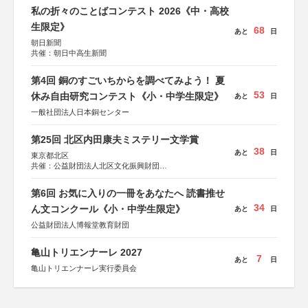
私の折々のことばコンテスト 2026《中・高校
生限定》
68
あと
日
朝日新聞
共催：朝日中高生新聞
第4回 銅のすごいちからを調べてみよう！ 夏
53
休み自由研究コンテスト《小・中学生限定》
あと
日
一般社団法人日本銅センター
第25回 北区内田康夫ミステリー文学賞
38
あと
日
東京都北区
共催：公益財団法人北区文化振興財団
協力：一般財団法人内田康夫財団
協賛：株式会社実業之日本社
第6回 お気に入りの一冊をあなたへ 読書推せ
34
ん文コンクール《小・中学生限定》
あと
日
公益財団法人博報堂教育財団
亀山トリエンナーレ 2027
7
あと
日
亀山トリエンナーレ実行委員会