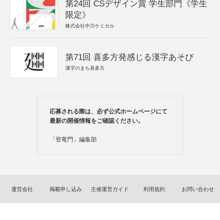
第24回 CSデザイン賞 学生部門《学生
限定》
株式会社中川ケミカル
第71回 喜多方発感じる漢字あそび
漢字のまち喜多方
応募される際は、必ず公式ホームページにて
最新の開催情報をご確認ください。
「登竜門」編集部
運営会社
掲載申し込み
主催運営ガイド
利用規約
お問い合わせ