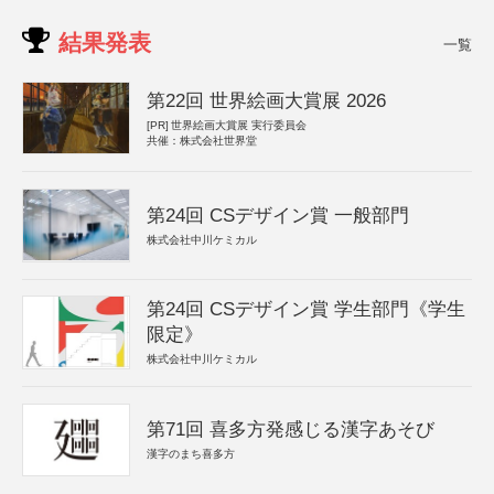
結果発表
一覧
第22回 世界絵画大賞展 2026
[PR]
世界絵画大賞展 実行委員会
共催：株式会社世界堂
第24回 CSデザイン賞 一般部門
株式会社中川ケミカル
第24回 CSデザイン賞 学生部門《学生
限定》
株式会社中川ケミカル
第71回 喜多方発感じる漢字あそび
漢字のまち喜多方