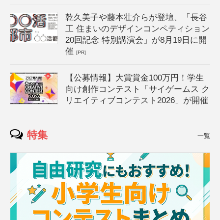
乾久美子や藤本壮介らが登壇、「長谷
工 住まいのデザインコンペティション
20回記念 特別講演会」が8月19日に開
催
[PR]
【公募情報】大賞賞金100万円！学生
向け創作コンテスト「サイゲームス ク
リエイティブコンテスト2026」が開催
特集
一覧