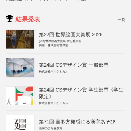
結果発表
一覧
第22回 世界絵画大賞展 2026
[PR]
世界絵画大賞展 実行委員会
共催：株式会社世界堂
第24回 CSデザイン賞 一般部門
株式会社中川ケミカル
第24回 CSデザイン賞 学生部門《学生
限定》
株式会社中川ケミカル
第71回 喜多方発感じる漢字あそび
漢字のまち喜多方