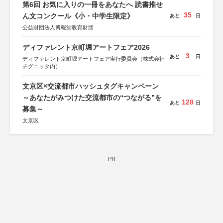
第6回 お気に入りの一冊をあなたへ 読書推せ
35
ん文コンクール《小・中学生限定》
あと
日
公益財団法人博報堂教育財団
ディファレント京町堀アートフェア2026
3
あと
日
ディファレント京町堀アートフェア実行委員会（株式会社
チグニッタ内）
文京区×交流都市ハッシュタグキャンペーン
～あなたがみつけた交流都市の“つながる”を
128
あと
日
募集～
文京区
PR