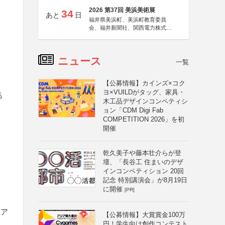
2026 第37回 美浜美術展
34
あと
日
福井県美浜町、美浜町教育委員
会、福井新聞社、関西電力株式会
社
ニュース
一覧
【公募情報】カインズ×コク
ヨ×VUILDがタッグ、家具・
品
木工品デザインコンペティシ
ョン「CDM Digi Fab
COMPETITION 2026」を初
開催
乾久美子や藤本壮介らが登
壇、「長谷工 住まいのデザ
インコンペティション 20回
記念 特別講演会」が8月19日
に開催
[PR]
ィア
【公募情報】大賞賞金100万
円！学生向け創作コンテスト