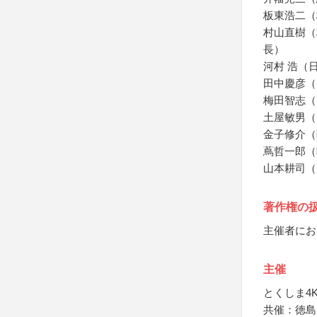
板東浩二（
村山直樹（
長）
河村 浩（
田中慶彦（
梅田智志（
土屋敏男（
金子修介（
蔦哲一郎（
山本耕司（
著作権の
主催者にお
主催
とくしま4
共催：徳島