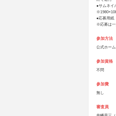
●サムネイ
※1980×
●応募用紙
※応募は一
参加方法
公式ホーム
参加資格
不問
参加費
無し
審査員
井幡晃三（