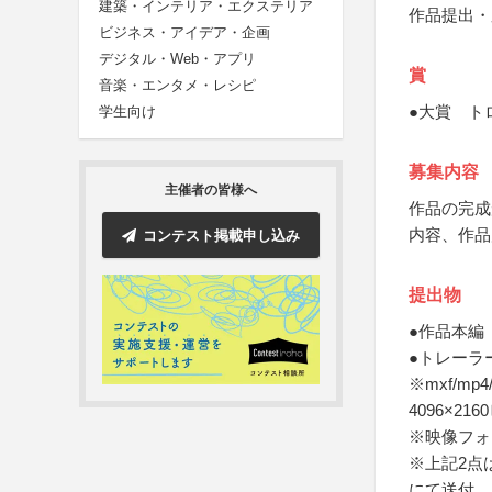
建築・インテリア・エクステリア
作品提出・
ビジネス・アイデア・企画
デジタル・Web・アプリ
賞
音楽・エンタメ・レシピ
●大賞 ト
学生向け
募集内容
主催者の皆様へ
作品の完成
内容、作品
コンテスト掲載申し込み
提出物
●作品本編
●トレーラ
※mxf/m
4096×2
※映像フォ
※上記2点
にて送付