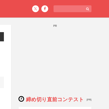
PR
締め切り直前コンテスト
[PR]