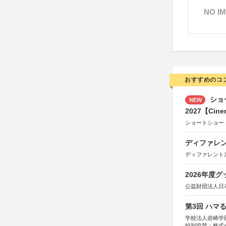
NO I
おすすめのコ
ショ
NEW
2027【Cine
ショートショー
ディファレン
ディファレント
2026年度
公益財団法人日
第3回 ハマ
学校法人岩崎学
特別協賛：株式