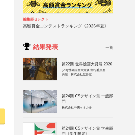
編集部セレクト
高額賞金コンテストランキング《2026年夏》
結果発表
一覧
第22回 世界絵画大賞展 2026
[PR]
世界絵画大賞展 実行委員会
共催：株式会社世界堂
第24回 CSデザイン賞 一般部
門
株式会社中川ケミカル
第24回 CSデザイン賞 学生部
門《学生限定》