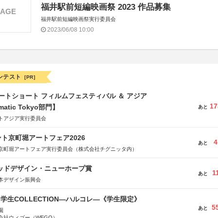
福井駅前短編映画祭 2023 作品募集
MAGE
福井駅前短編映画祭実行委員会
2023/06/08 10:00
ンテスト
[PR]
ートショート フィルムフェスティバル ＆ アジア
17
matic Tokyo部門】
あと
トアジア実行委員会
ト京町堀アートフェア2026
4
あと
京町堀アートフェア実行委員会（株式会社チグニッタ内）
グッドデザイン・ニューホープ賞
1
あと
本デザイン振興会
る学生COLLECTION―ハルコレ―《学生限定》
5
あと
園
会社ウィゴー（WEGO）