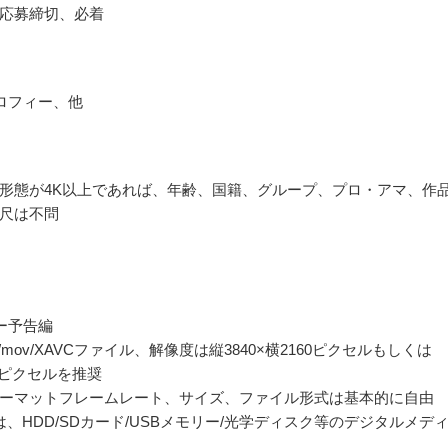
応募締切、必着
ロフィー、他
形態が4K以上であれば、年齢、国籍、グループ、プロ・アマ、作
尺は不問
ー予告編
p4/mov/XAVCファイル、解像度は縦3840×横2160ピクセルもしくは
160ピクセルを推奨
ーマットフレームレート、サイズ、ファイル形式は基本的に自由
は、HDD/SDカード/USBメモリー/光学ディスク等のデジタルメデ