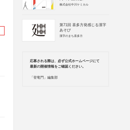
株式会社中川ケミカル
第71回 喜多方発感じる漢字
あそび
漢字のまち喜多方
応募される際は、必ず公式ホームページにて
最新の開催情報をご確認ください。
「登竜門」編集部