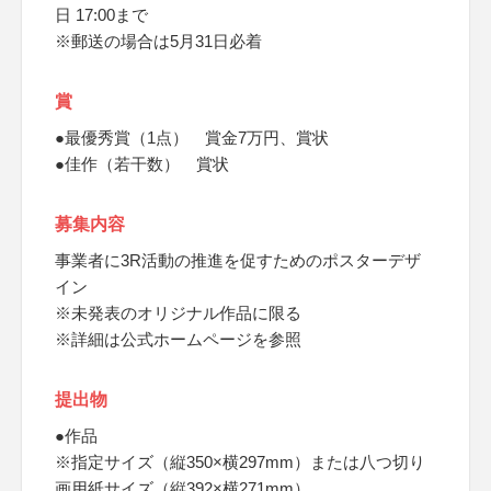
日 17:00まで
※郵送の場合は5月31日必着
賞
●最優秀賞（1点） 賞金7万円、賞状
●佳作（若干数） 賞状
募集内容
事業者に3R活動の推進を促すためのポスターデザ
イン
※未発表のオリジナル作品に限る
※詳細は公式ホームページを参照
提出物
●作品
※指定サイズ（縦350×横297mm）または八つ切り
画用紙サイズ（縦392×横271mm）