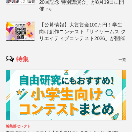
20回記念 特別講演会」が8月19日に開
催
[PR]
【公募情報】大賞賞金100万円！学生
向け創作コンテスト「サイゲームス ク
リエイティブコンテスト2026」が開催
特集
一覧
編集部セレクト