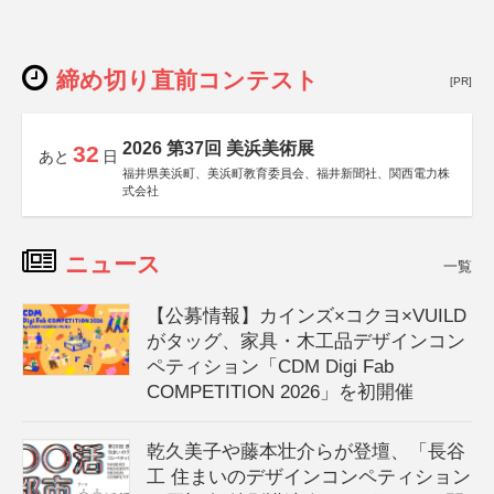
締め切り直前コンテスト
[PR]
2026 第37回 美浜美術展
32
あと
日
福井県美浜町、美浜町教育委員会、福井新聞社、関西電力株
式会社
ニュース
一覧
【公募情報】カインズ×コクヨ×VUILD
がタッグ、家具・木工品デザインコン
ペティション「CDM Digi Fab
COMPETITION 2026」を初開催
乾久美子や藤本壮介らが登壇、「長谷
工 住まいのデザインコンペティション