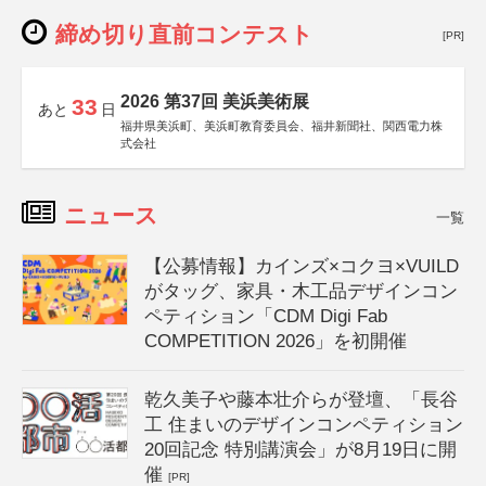
締め切り直前コンテスト
[PR]
2026 第37回 美浜美術展
33
あと
日
福井県美浜町、美浜町教育委員会、福井新聞社、関西電力株
式会社
ニュース
一覧
【公募情報】カインズ×コクヨ×VUILD
がタッグ、家具・木工品デザインコン
ペティション「CDM Digi Fab
COMPETITION 2026」を初開催
乾久美子や藤本壮介らが登壇、「長谷
工 住まいのデザインコンペティション
20回記念 特別講演会」が8月19日に開
催
[PR]